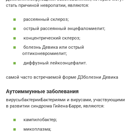
стать причиной невропатии, являются:
рассеянный склероз;
острый рассеянный энцефаломиелит;
концентрический склероз;
болезнь Девика или острый
оптиконевромиелит;
диффузный лейкоэнцефалит.
самой часто встречаемой форме ДЗболезни Девика
Аутоиммунные заболевания
вирусыбактерииБактериями и вирусами, участвующими
в развитии синдрома Гийена-Барре, являются:
кампилобактер;
микоплазма;