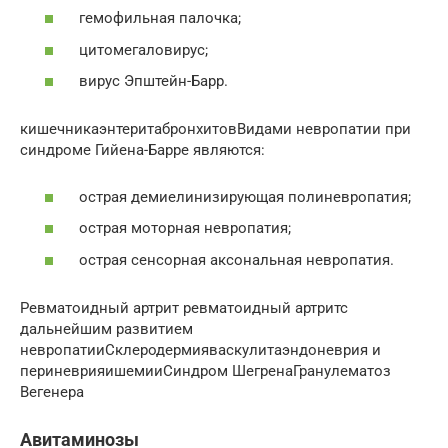
гемофильная палочка;
цитомегаловирус;
вирус Эпштейн-Барр.
кишечникаэнтеритабронхитовВидами невропатии при
синдроме Гийена-Барре являются:
острая демиелинизирующая полиневропатия;
острая моторная невропатия;
острая сенсорная аксональная невропатия.
Ревматоидный артрит ревматоидный артритс
дальнейшим развитием
невропатииСклеродермияваскулитаэндоневрия и
периневрияишемииСиндром ШегренаГранулематоз
Вегенера
Авитаминозы