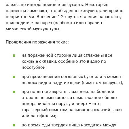
слезы, но иногда появляется сухость. Некоторые
пациенты замечают, что обыденные звуки стали крайне
неприятными. В течение 1-2-х суток явления нарастают,
присоединяется парез (слабость) или паралич
мимической мускулатуры.
Проявления поражения такие:
на пораженной стороне лица сглажены все
кожные складки, особенно это видно по
носогубной;
при произнесении согласных букв или в момент
выдоха видно вздутие щеки (симптом «паруса»);
при попытке закрыть глаза веко на больной
стороне не смыкается, а само глазное яблоко
поворачивается наружу и вверх – этот
характерный симптом называется «заячий глаз»
или лагофтальм;
во время еды твердая пища находится между