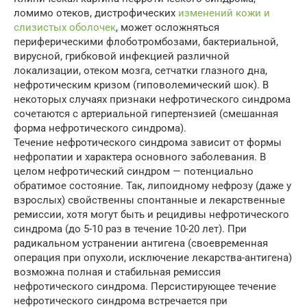
ломимо отеков, дистрофических
изменений кожи и
слизистых оболочек
, может осложняться
периферическими флоботромбозами, бактериальной,
вирусной, грибковой инфекцией различной
локализации, отеком мозга, сетчатки глазного дна,
нефротическим кризом (гиповолемический шок). В
некоторых случаях признаки нефротического синдрома
сочетаются с артериальной гипертензией (смешанная
форма нефротического синдрома).
Течение нефротического синдрома зависит от формы
нефропатии и характера основного заболевания. В
целом нефротический синдром — потенциально
обратимое состояние. Так, липоидному нефрозу (даже у
взрослых) свойственны спонтанные и лекарственные
ремиссии, хотя могут быть и рецидивы нефротического
синдрома (до 5-10 раз в течение 10-20 лет). При
радикальном устранении антигена (своевременная
операция при опухоли, исключение лекарства-антигена)
возможна полная и стабильная ремиссия
нефротического синдрома. Персистирующее течение
нефротического синдрома встречается при