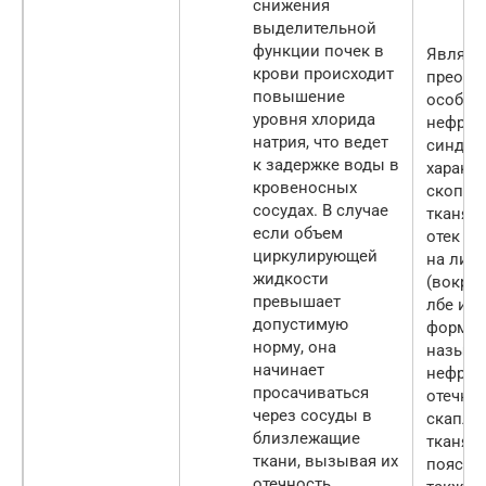
снижения
выделительной
функции почек в
Являют
крови происходит
преобл
повышение
особен
уровня хлорида
нефрот
натрия, что ведет
синдро
к задержке воды в
характ
кровеносных
скопле
сосудах. В случае
тканях
если объем
отек тк
циркулирующей
на лиц
жидкости
(вокруг
превышает
лбе и п
допустимую
формиру
норму, она
называ
начинает
нефрот
просачиваться
отечна
через сосуды в
скаплив
близлежащие
тканях,
ткани, вызывая их
пояснич
отечность.