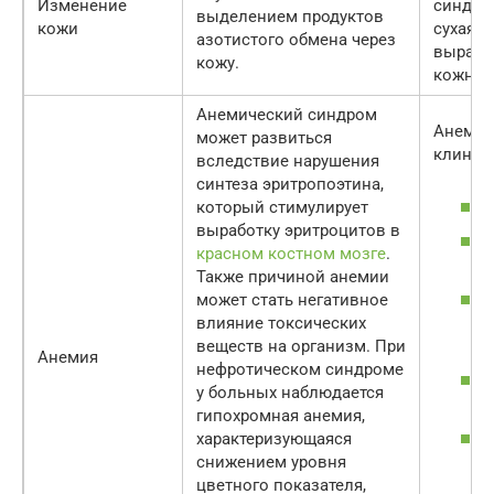
Изменение
синдро
выделением продуктов
кожи
сухая. 
азотистого обмена через
выраже
кожу.
кожных
Анемический синдром
Анемич
может развиться
клинич
вследствие нарушения
синтеза эритропоэтина,
который стимулирует
выработку эритроцитов в
красном костном мозге
.
Также причиной анемии
может стать негативное
влияние токсических
веществ на организм. При
Анемия
нефротическом синдроме
у больных наблюдается
гипохромная анемия,
характеризующаяся
снижением уровня
цветного показателя,