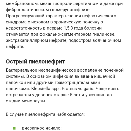
мембранозном, мезангиопролиферативном и даже при
фибропластическом гломерупонефрите.
Прогрессирующий характер течения нефротического
синдрома с исходом в хроническую почечную
недостаточность в первые 1,5-3 года болезни
отмечается при фокально-сегментарном гиалинозе,
экстракапиллярном нефрите, подостром волчаночном
нефрите.
Острый пиелонефрит
Бактериальное неспецифическое воспаление почечной
системы. В основном инфекция вызвана кишечной
палочкой или другими грамотрицательными
палочками: Klebsiella spp., Proteus vulgaris. Чаще всего
встречается у девочек старше 5 лет и у женщин до
стадии менопаузы.
В случае пиелонефрита наблюдается:
внезапное начало;