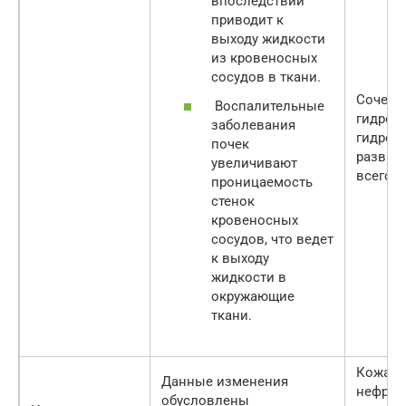
впоследствии
приводит к
выходу жидкости
из кровеносных
сосудов в ткани.
Сочетан
Воспалительные
гидрото
заболевания
гидроп
почек
развити
увеличивают
всего т
проницаемость
стенок
кровеносных
сосудов, что ведет
к выходу
жидкости в
окружающие
ткани.
Кожа у
Данные изменения
нефрот
обусловлены