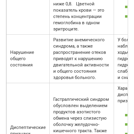
ниже 0,8. Цветной
показатель крови — это
степень концентрации
гемоглобина в одном
эритроците.
Развитие анемического
У больн
синдрома, а также
наблюд
Нарушение
распространение отеков
ходьбе
общего
приводят к нарушению
гидроп
состояния
двигательной активности
гидрото
и общего состояния
слабос
здоровья больного.
и сниж
Характ
диспеп
Гастралгический синдром
призна
обусловлен выделением
продуктов азотистого
обмена через слизистую
оболочку желудочно-
Диспептические
кишечного тракта. Также
признаки