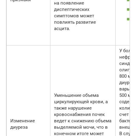
на появление
диспептических
симптомов может
повлиять развитие
асцита.
У боль
нефрот
синдро
олигури
800 мл)
диуреза
варьиро
Уменьшение объема
500 мл.
циркулирующей крови, а
содерж
также нарушение
количес
кровоснабжения почек
счет с
Изменение
ведет к снижению объема
бактери
диуреза
выделяемой мочи, что в
внешне
конечном итоге может
В случ