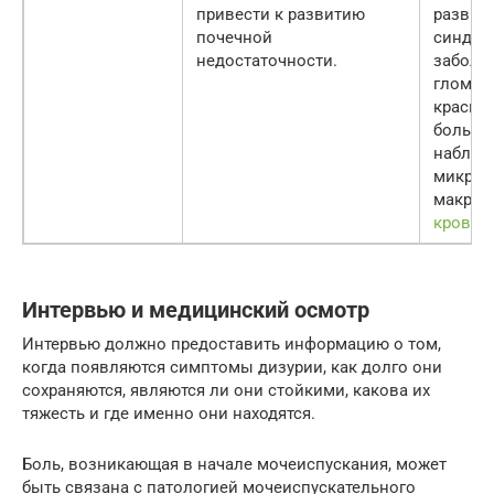
привести к развитию
развит
почечной
синдро
недостаточности.
заболе
гломер
красная
больны
наблюд
микрог
макроге
крови 
Интервью и медицинский осмотр
Интервью должно предоставить информацию о том,
когда появляются симптомы дизурии, как долго они
сохраняются, являются ли они стойкими, какова их
тяжесть и где именно они находятся.
Боль, возникающая в начале мочеиспускания, может
быть связана с патологией мочеиспускательного