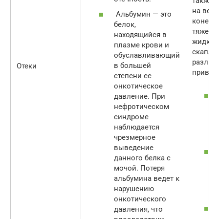
также 
на вер
Альбумин — это
конечн
белок,
тяжело
находящийся в
жидкос
плазме крови и
скапли
обуславливающий
различ
в большей
Отеки
привод
степени ее
онкотическое
давление. При
нефротическом
синдроме
наблюдается
чрезмерное
выведение
данного белка с
мочой. Потеря
альбумина ведет к
нарушению
онкотического
давления, что