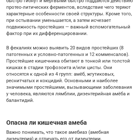
быстро гибнут и мертвыми быстро поддаются действию
протео-литических ферментов, вследствие чего теряют
характерные особенности своей структуры. Кроме того,
при остывании уменьшается, а затем исчезает
подвижность простейших — важный вспомогательный
фактор при их дифференцировании.
В фекалиях можно выявить 20 видов простейших (8
патогенных и условно-патогенных и 12 комменсалов).
Простейшие кишечника обитают в тонкой или толстой
кишках в стадии трофозоита и/или цисты. Они
относятся к одной из 4 групп: амёб, жгутиковых,
реснитчатых и кокцидий. Основными и наиболее
значимыми простейшими, вызывающими заболевания
у человека, являются лямблии, дизентерийная амёба и
балантидий.
Опасна ли кишечная амеба
Важно понимать, что такое амебиаз (амебная
дизентерия) и отличать его от дизентерии,