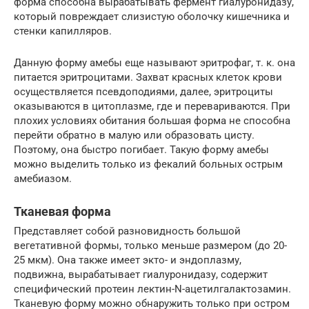
форма способна вырабатывать фермент гиалуронидазу,
который повреждает слизистую оболочку кишечника и
стенки капилляров.
Данную форму амебы еще называют эритрофаг, т. к. она
питается эритроцитами. Захват красных клеток крови
осуществляется псевдоподиями, далее, эритроциты
оказываются в цитоплазме, где и перевариваются. При
плохих условиях обитания большая форма не способна
перейти обратно в малую или образовать цисту.
Поэтому, она быстро погибает. Такую форму амебы
можно выделить только из фекалий больных острым
амебиазом.
Тканевая форма
Представляет собой разновидность большой
вегетативной формы, только меньше размером (до 20-
25 мкм). Она также имеет экто- и эндоплазму,
подвижна, вырабатывает гиалуронидазу, содержит
специфический протеин лектин-N-ацетилгалактозамин.
Тканевую форму можно обнаружить только при остром