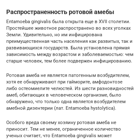
Распространенность ротовой амебы
Entamoeba gingivalis была открыта еще в XVII столетии.
Простейшее животное распространено во всех уголках
Земли. Удивительно, но им инфицирована
преимущественная часть населения как развитых, так и
развивающихся государств. Была установлена прямая
зависимость между возрастом и заболеваемостью: чем
старше человек, тем более подвержен инфицированию.
Ротовая амеба не является патогенным возбудителем,
хотя ее обнаруживают при гайморите, амфодонтозе
либо остеомиелите челюстей. Из шести разновидностей
амеб, обитающих в человеческом организме, было
обнаружено, что только одна является возбудителем
амебной дизентерии (лат. Entamoeba hystolytica).
Особого вреда своему хозяину ротовая амеба не
приносит. Тем не менее, ограниченное количество
ученых считает, что Entamoeba gingivalis может