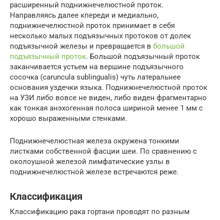
расширенный поднижнечелюстной проток.
Направляясь далее кпереди и медиально,
поднижнечелюстной проток принимает в себя
несколько малых подъязычных протоков от долек
подъязычной железы и превращается в
большой
подъязычный проток
. Большой подъязычный проток
заканчивается устьем на вершине подъязычного
сосочка (caruncula sublingualis) чуть латеральнее
основания уздечки языка. Поднижнечелюстной проток
на УЗИ либо вовсе не виден, либо виден фрагментарно
как тонкая анэхогенная полоса шириной менее 1 мм с
хорошо выраженными стенками.
Поднижнечелюстная железа окружена тонкими
листками собственной фасции шеи. По сравнению с
околоушной железой лимфатические узлы в
поднижнечелюстной железе встречаются реже.
Классификация
Классификацию рака гортани проводят по разным