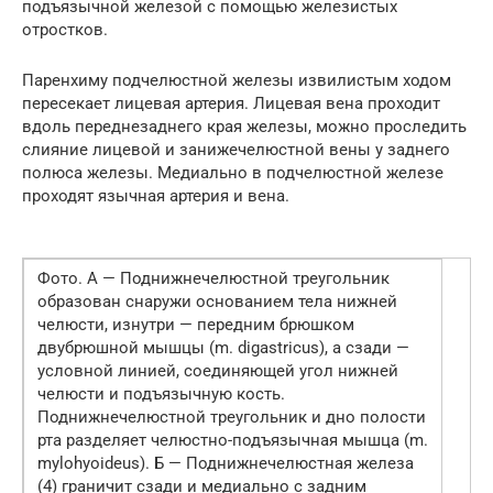
подъязычной железой с помощью железистых
отростков.
Паренхиму подчелюстной железы извилистым ходом
пересекает лицевая артерия. Лицевая вена проходит
вдоль переднезаднего края железы, можно проследить
слияние лицевой и занижечелюстной вены у заднего
полюса железы. Медиально в подчелюстной железе
проходят язычная артерия и вена.
Фото. А — Поднижнечелюстной треугольник
образован снаружи основанием тела нижней
челюсти, изнутри — передним брюшком
двубрюшной мышцы (m. digastricus), а сзади —
условной линией, соединяющей угол нижней
челюсти и подъязычную кость.
Поднижнечелюстной треугольник и дно полости
рта разделяет челюстно-подъязычная мышца (m.
mylohyoideus). Б — Поднижнечелюстная железа
(4) граничит сзади и медиально с задним