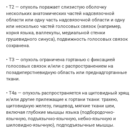
• Т2 — опухоль поражает слизистую оболочку
нескольких анатомических частей надсвязочной
области или одну часть надсвязочной области и одну
или несколько частей голосовых связок (например,
корня языка, валлекулы, медиальной стенки
грушевидного синуса), подвижность голосовых связок
сохранена.
• ТЗ — опухоль ограничена гортанью с фиксацией
голосовых связок и/или с распространением на
позадиперстневидную область или преднадгортанные
ткани.
• Т4а — опухоль распространяется на щитовидный хрящ
и/или другие прилежащие к гортани ткани: трахею,
щитовидную железу, пищевод, мягкие ткани шеи,
включая глубокие мышцы языка (подбородочно-
язычную, подъязычно-язычную, небно-язычную и
шиловидно-язычную), подподъязычные мышцы.