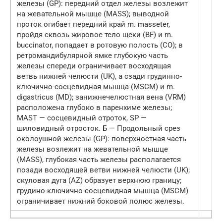
железы (GP): передний отдел железы возлежит
на жевательной мышце (МАSS); выводной
проток огибает передний край m. masseter,
пройдя сквозь жировое тело щеки (BF) и m.
buccinator, попадает в ротовую полость (СО); в
ретромандибулярной ямке глубокую часть
железы спереди ограничивает восходящая
ветвь нижней челюсти (UK), а сзади грудинно-
ключично-сосцевидная мышца (MSCM) и m.
digastricus (МD); занижнечелюстная вена (VRM)
расположена глубоко в паренхиме железы;
МАSТ — сосцевидный отроток, SP —
шиловидный отросток. Б — Продольный срез
околоушной железы (GP): поверхностная часть
железы возлежит на жевательной мышце
(MASS), глубокая часть железы располагается
позади восходящей ветви нижней челюсти (UK);
скуловая дуга (AZ) образует верхнюю границу;
грудино-ключично-сосцевидная мышца (MSCM)
ограничивает нижний боковой полюс железы.