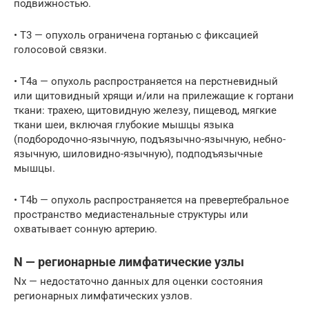
подвижностью.
• Т3 — опухоль ограничена гортанью с фиксацией
голосовой связки.
• Т4а — опухоль распространяется на перстневидный
или щитовидный хрящи и/или на прилежащие к гортани
ткани: трахею, щитовидную железу, пищевод, мягкие
ткани шеи, включая глубокие мышцы языка
(подбородочно-язычную, подъязычно-язычную, небно-
язычную, шиловидно-язычную), подподъязычные
мышцы.
• Т4b — опухоль распространяется на превертебральное
пространство медиастенальные структуры или
охватывает сонную артерию.
N — регионарные лимфатические узлы
Nх — недостаточно данных для оценки состояния
регионарных лимфатических узлов.