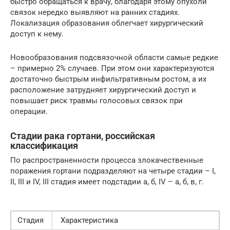
быстро обращаться к врачу, благодаря этому опухоли
связок нередко выявляют на ранних стадиях.
Локализация образования облегчает хирургический
доступ к нему.
Новообразования подсвязочной области самые редкие
– примерно 2% случаев. При этом они характеризуются
достаточно быстрым инфильтративным ростом, а их
расположение затрудняет хирургический доступ и
повышает риск травмы голосовых связок при
операции.
Стадии рака гортани, российская
классификация
По распространенности процесса злокачественные
поражения гортани подразделяют на четыре стадии – I,
II, III и IV, III стадия имеет подстадии а, б, IV – а, б, в, г.
Стадия
Характеристика