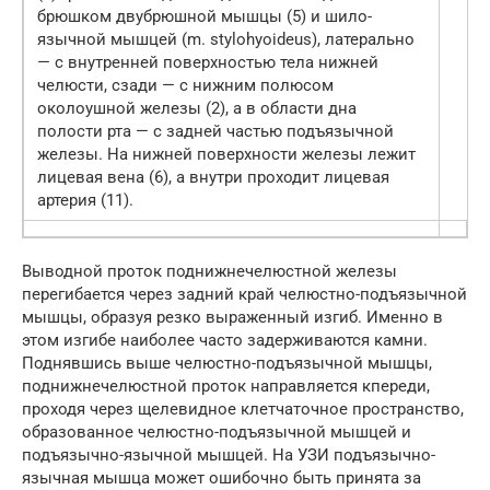
брюшком двубрюшной мышцы (5) и шило-
язычной мышцей (m. stylohyoideus), латерально
— с внутренней поверхностью тела нижней
челюсти, сзади — с нижним полюсом
околоушной железы (2), а в области дна
полости рта — с задней частью подъязычной
железы. На нижней поверхности железы лежит
лицевая вена (6), а внутри проходит лицевая
артерия (11).
Выводной проток поднижнечелюстной железы
перегибается через задний край челюстно-подъязычной
мышцы, образуя резко выраженный изгиб. Именно в
этом изгибе наиболее часто задерживаются камни.
Поднявшись выше челюстно-подъязычной мышцы,
поднижнечелюстной проток направляется кпереди,
проходя через щелевидное клетчаточное пространство,
образованное челюстно-подъязычной мышцей и
подъязычно-язычной мышцей. На УЗИ подъязычно-
язычная мышца может ошибочно быть принята за