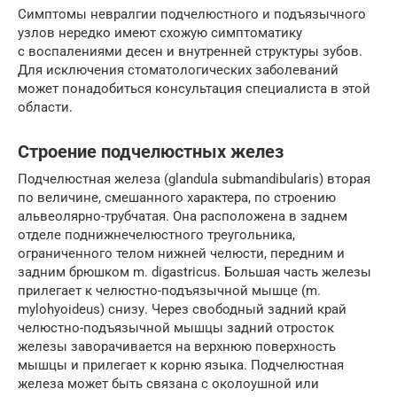
Симптомы невралгии подчелюстного и подъязычного
узлов нередко имеют схожую симптоматику
с воспалениями десен и внутренней структуры зубов.
Для исключения стоматологических заболеваний
может понадобиться консультация специалиста в этой
области.
Строение подчелюстных желез
Подчелюстная железа (glandula submandibularis) вторая
по величине, смешанного характера, по строению
альвеолярно-трубчатая. Она расположена в заднем
отделе поднижнечелюстного треугольника,
ограниченного телом нижней челюсти, передним и
задним брюшком m. digastricus. Большая часть железы
прилегает к челюстно-подъязычной мышце (m.
mylohyoideus) снизу. Через свободный задний край
челюстно-подъязычной мышцы задний отросток
железы заворачивается на верхнюю поверхность
мышцы и прилегает к корню языка. Подчелюстная
железа может быть связана с околоушной или