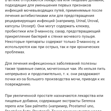
В аптеке отпускаются лекарства или пищевые добавки,
подходящие для уменьшения первых признаков
инфекций мочевыводящих путей, применяемые после
лечения антибиотиками или для предотвращения
рецидивирующих инфекций (например, Urinal, Uroval,
капсулы Urosept). Они могут содержать клюкву,
пробиотики или D-маннозу, сахар, предотвращающий
прикрепление бактерий к стенке мочевого пузыря.
Некоторые препараты содержат только D-маннозу, и
используются как при острых, так и при хронических
проблемах.
Для лечения инфекционных заболеваний полезны
также травяные смеси, мочегонные чаи. Их нельзя пить
непрерывно и продолжительно, т. к. они раздражают
почки из-за большего производства мочи, приводя к их
повреждению.
При увеличенной простате назначаются лекарства или
пищевые добавки, содержащие экстракты Serenoa
repens или Saw palmetto (например, Prostamol uno,