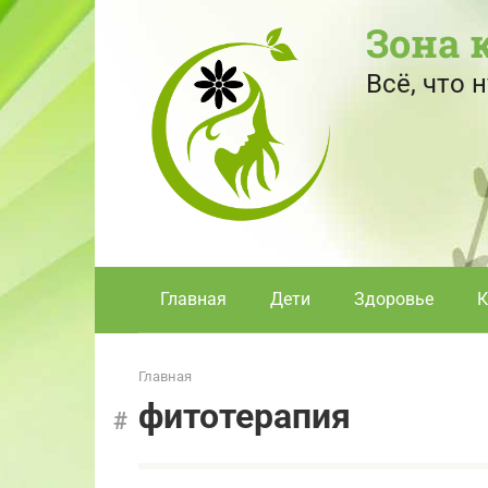
Перейти
Зона 
к
контенту
Всё, что
Главная
Дети
Здоровье
К
Главная
фитотерапия