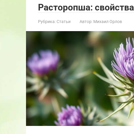
Расторопша: свойства
Рубрика:
Статьи
Автор:
Михаил Орлов