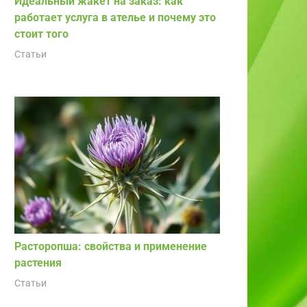
Идеальный жакет на заказ: как
работает услуга в ателье и почему это
стоит того
Статьи
Расторопша: свойства и применение
растения
Статьи