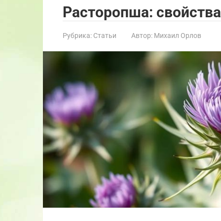
Расторопша: свойства
Рубрика:
Статьи
Автор:
Михаил Орлов