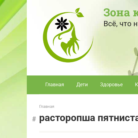
Перейти
Зона 
к
контенту
Всё, что
Главная
Дети
Здоровье
К
Главная
расторопша пятнист