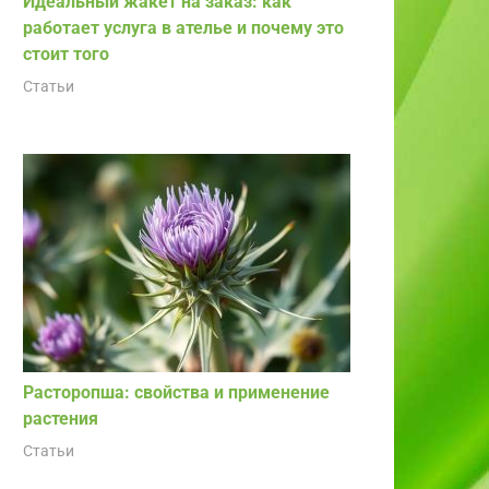
Идеальный жакет на заказ: как
работает услуга в ателье и почему это
стоит того
Статьи
Расторопша: свойства и применение
растения
Статьи