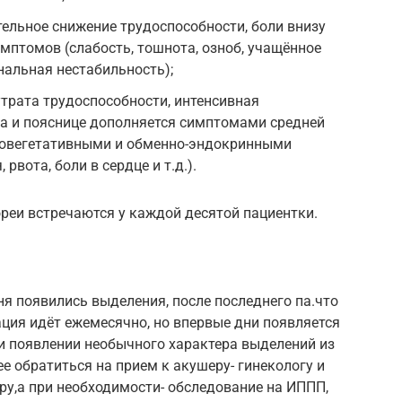
тельное снижение трудоспособности, боли внизу
птомов (слабость, тошнота, озноб, учащённое
альная нестабильность);
утрата трудоспособности, интенсивная
та и пояснице дополняется симптомами средней
ровегетативными и обменно-эндокринными
рвота, боли в сердце и т.д.).
реи встречаются у каждой десятой пациентки.
ня появились выделения, после последнего па.что
ация идёт ежемесячно, но впервые дни появляется
ри появлении необычного характера выделений из
е обратиться на прием к акушеру- гинекологу и
ру,а при необходимости- обследование на ИППП,