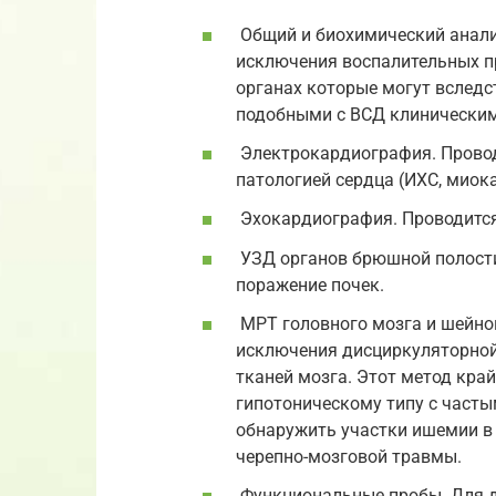
Общий и биохимический анализ
исключения воспалительных п
органах которые могут вслед
подобными с ВСД клинически
Электрокардиография. Провод
патологией сердца (ИХС, миок
Эхокардиография. Проводится
УЗД органов брюшной полости
поражение почек.
МРТ головного мозга и шейно
исключения дисциркуляторной
тканей мозга. Этот метод кра
гипотоническому типу с часты
обнаружить участки ишемии в
черепно-мозговой травмы.
Функциональные пробы. Для д