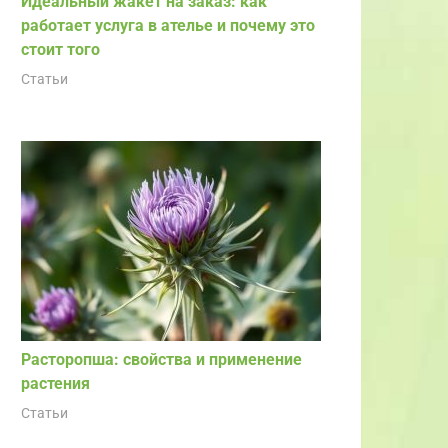
Идеальный жакет на заказ: как
работает услуга в ателье и почему это
стоит того
Статьи
Расторопша: свойства и применение
растения
Статьи