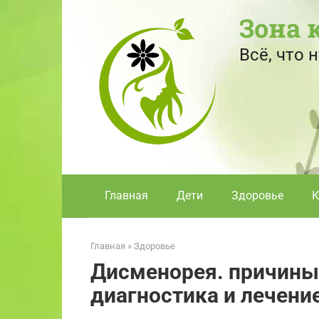
Перейти
Зона 
к
контенту
Всё, что
Главная
Дети
Здоровье
К
Главная
»
Здоровье
Дисменорея. причины,
диагностика и лечени