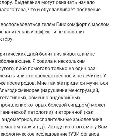
лору. Выделения могут означать начало
алого таза, что и обуславливает появление
 воспользоваться гелем Гинокомфорт с маслом
оспалительный эффект и не позволит
ктору.
ритических дней болит низ живота, и мне
зболивающее. Я ходила к нескольким
ругого, либо помогало только на один раз.
ечить или это наследственное и не лечится. У
е после родов. Мне так же придется мучиться
 Альгодисменорея (нарушение менструаций,
гетативных, обменно-эндокринных,
проявление которых-болевой синдром) может
органической патологии) и вторичной (как
: эндометриоз, воспалительные заболевания
в малом тазу и т.д). Исходя из этого, могу Вам
некологическое исследование (УЗИ органов