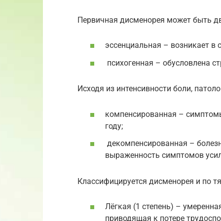
Первичная дисменорея может быть дв
эссенциальная – возникает в 
психогенная – обусловлена с
Исходя из интенсивности боли, патоло
компенсированная – симптомы 
году;
декомпенсированная – болезн
выраженность симптомов усил
Классифицируется дисменорея и по тя
Лёгкая (1 степень) – умеренн
приводящая к потере трудоспо