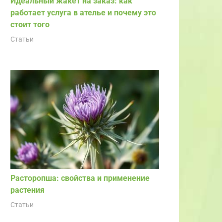
Идеальный жакет на заказ: как
работает услуга в ателье и почему это
стоит того
Статьи
Расторопша: свойства и применение
растения
Статьи