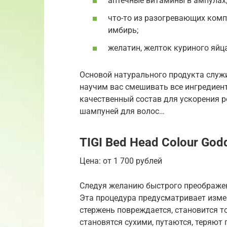
аптечные витамины в ампулах
что-то из разогревающих комп
имбирь;
желатин, желток куриного яйц
Основой натурального продукта служ
научим вас смешивать все ингредиен
качественный состав для ускорения р
шампуней для волос…
TIGI Bed Head Colour God
Цена: от 1 700 рублей
Следуя желанию быстрого преображе
Эта процедура предусматривает измен
стержень повреждается, становится т
становятся сухими, путаются, теряют