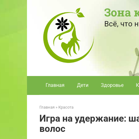
Перейти
Зона 
к
контенту
Всё, что
Главная
Дети
Здоровье
К
Главная
»
Красота
Игра на удержание: ш
волос