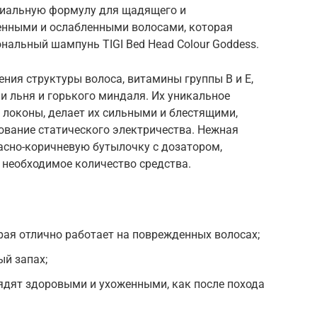
циальную формулу для щадящего и
енными и ослабленными волосами, которая
нальный шампунь TIGI Bed Head Colour Goddess.
ения структуры волоса, витамины группы В и Е,
ни льня и горького миндаля. Их уникальное
т локоны, делает их сильными и блестящими,
ование статического электричества. Нежная
асно-коричневую бутылочку с дозатором,
необходимое количество средства.
ая отлично работает на поврежденных волосах;
й запах;
ядят здоровыми и ухоженными, как после похода