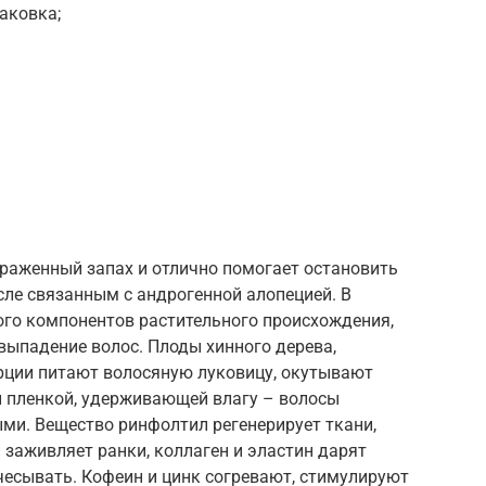
аковка;
раженный запах и отлично помогает остановить
сле связанным с андрогенной алопецией. В
ого компонентов растительного происхождения,
выпадение волос. Плоды хинного дерева,
рции питают волосяную луковицу, окутывают
 пленкой, удерживающей влагу – волосы
ми. Вещество ринфолтил регенерирует ткани,
 заживляет ранки, коллаген и эластин дарят
чесывать. Кофеин и цинк согревают, стимулируют