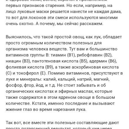
первых признаков старения. Но если, например, на
лицо луковые маски решается нанести не каждая дама,
то вот для локонов эти смеси используются многими
очень охотно. А почему, мы сейчас расскажем.
Выяснилось, что такой простой овощ, как лук, обладает
просто огромным количеством полезных для
организма человека веществ. Тут вам и большинство
витаминов группы В: тиамин (В1), рибофлавин (В2),
ниацин (В3), пантотеновая кислота (В5), адермин (В6),
фолиевая кислота (В9), а также аскорбиновая кислота
(С) и токоферол (Е). Помимо витаминов, присутствуют в
луке и минералы: калий, кальций, натрий, магний,
фосфор, фтор, йод, и т.д. Не стоит забывать и об
органических кислотах и эфирных маслах, которые
также содержатся в этом ядреном овоще в большом
количестве. Кстати, именно последние и вызывают
жжение глаз во время нарезания лука.
Так вот, все вместе эти полезные составляющие дают
просто потрясающий результат, который уже через