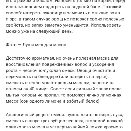
его с ромом и маслом. Наносить только на корни, перед
использованием подогреть на водяной бане. Похожий
способ: натереть луковицу и замочить в стакане рома
пюре, в таком случае овощ не потеряет своих полезных
свойств, но запах заметно уменьшится. Использовать
можно уже на следующий день.
Фото — Лук и мед для масок
Достаточно ароматная, но очень полезная маска для
восстановления поврежденных волос и ускорения
роста – чесночно-луковая смесь. Овощи очистить и
перемолоть на блендере (или натереть на терке),
смешать с теплым касторовым маслом, нанести на
волосы ан 40 минут. Совет: если сильный запах после
мытья головы не пропал, то поможет яично-лимонная
масса (сок одного лимона и взбитый белок).
Аналогичный рецепт смеси: нужно взять четверть лука,
смешать с пюре трех зубцов чеснока, столовой ложкой
оливкового масла и четвертью чайной ложки красного