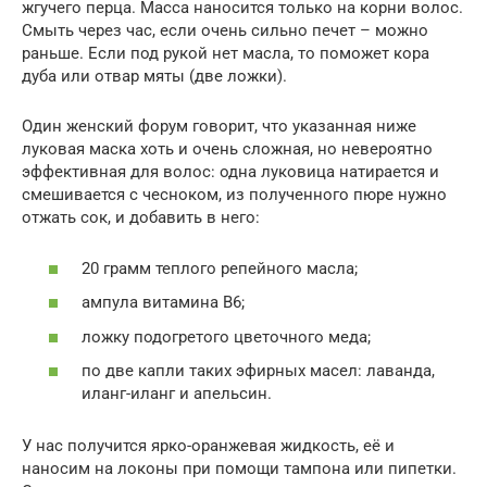
жгучего перца. Масса наносится только на корни волос.
Смыть через час, если очень сильно печет – можно
раньше. Если под рукой нет масла, то поможет кора
дуба или отвар мяты (две ложки).
Один женский форум говорит, что указанная ниже
луковая маска хоть и очень сложная, но невероятно
эффективная для волос: одна луковица натирается и
смешивается с чесноком, из полученного пюре нужно
отжать сок, и добавить в него:
20 грамм теплого репейного масла;
ампула витамина B6;
ложку подогретого цветочного меда;
по две капли таких эфирных масел: лаванда,
иланг-иланг и апельсин.
У нас получится ярко-оранжевая жидкость, её и
наносим на локоны при помощи тампона или пипетки.