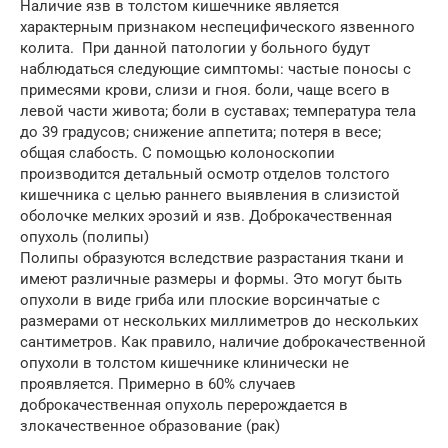
Наличие язв в толстом кишечнике является
характерным признаком неспецифического язвенного
колита. При данной патологии у больного будут
наблюдаться следующие симптомы: частые поносы с
примесями крови, слизи и гноя. боли, чаще всего в
левой части живота; боли в суставах; температура тела
до 39 градусов; снижение аппетита; потеря в весе;
общая слабость. С помощью колоноскопии
производится детальный осмотр отделов толстого
кишечника с целью раннего выявления в слизистой
оболочке мелких эрозий и язв. Доброкачественная
опухоль (полипы)
Полипы образуются вследствие разрастания ткани и
имеют различные размеры и формы. Это могут быть
опухоли в виде гриба или плоские ворсинчатые с
размерами от нескольких миллиметров до нескольких
сантиметров. Как правило, наличие доброкачественной
опухоли в толстом кишечнике клинически не
проявляется. Примерно в 60% случаев
доброкачественная опухоль перерождается в
злокачественное образование (рак)