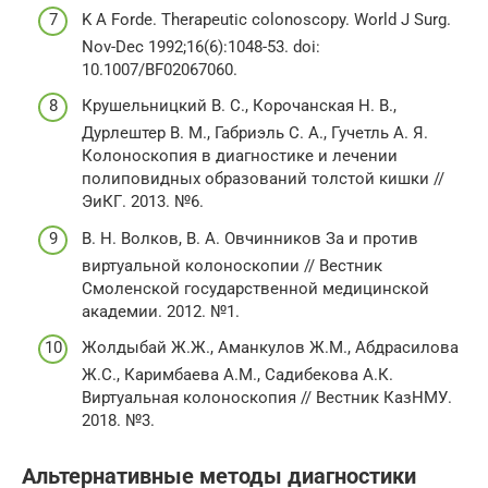
K A Forde. Therapeutic colonoscopy. World J Surg.
Nov-Dec 1992;16(6):1048-53. doi:
10.1007/BF02067060.
Крушельницкий В. С., Корочанская Н. В.,
Дурлештер В. М., Габриэль С. А., Гучетль А. Я.
Колоноскопия в диагностике и лечении
полиповидных образований толстой кишки //
ЭиКГ. 2013. №6.
В. Н. Волков, В. А. Овчинников За и против
виртуальной колоноскопии // Вестник
Смоленской государственной медицинской
академии. 2012. №1.
Жолдыбай Ж.Ж., Аманкулов Ж.М., Абдрасилова
Ж.С., Каримбаева А.М., Садибекова А.К.
Виртуальная колоноскопия // Вестник КазНМУ.
2018. №3.
Альтернативные методы диагностики