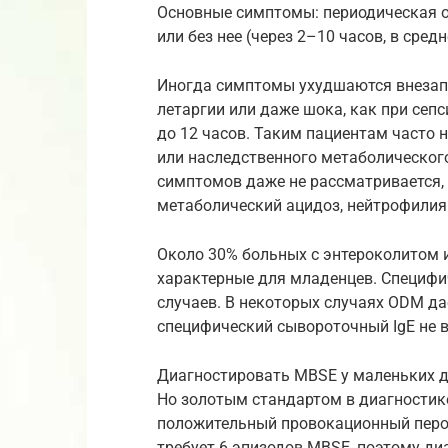
Основные симптомы: периодическая об
или без нее (через 2–10 часов, в сред
Иногда симптомы ухудшаются внезапн
летаргии или даже шока, как при сеп
до 12 часов. Таким пациентам часто 
или наследственного метаболическог
симптомов даже не рассматривается,
метаболический ацидоз, нейтрофилия
Около 30% больных с энтероколитом 
характерные для младенцев. Специфи
случаев. В некоторых случаях ODM да
специфический сывороточный IgE не 
Диагностировать MBSE у маленьких д
Но золотым стандартом в диагностик
положительный провокационный перо
требует 6 эпизодов MBSE, поэтому ди