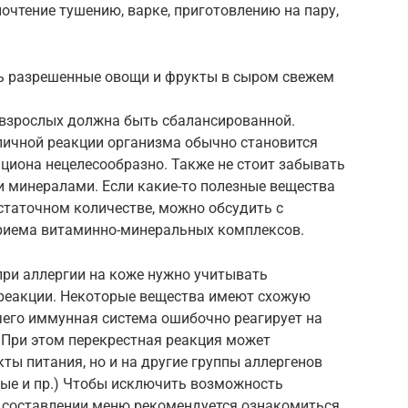
очтение тушению, варке, приготовлению на пару,
ь разрешенные овощи и фрукты в сыром свежем
и взрослых должна быть сбалансированной.
пичной реакции организма обычно становится
ациона нецелесообразно. Также не стоит забывать
 минералами. Если какие-то полезные вещества
статочном количестве, можно обсудить с
риема витаминно-минеральных комплексов.
при аллергии на коже нужно учитывать
реакции. Некоторые вещества имеют схожую
 чего иммунная система ошибочно реагирует на
. При этом перекрестная реакция может
ты питания, но и на другие группы аллергенов
ые и пр.) Чтобы исключить возможность
и составлении меню рекомендуется ознакомиться