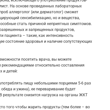
иона, исключающего употребление продуктов-
алист. На основе проведенных лабораторных
проб аллерголог (или дерматолог) сможет
оцирующий сенсибилизацию, но и вещества,
пособные стать причиной неприятных симптомов.
 разрешенных и запрещенных продуктов,
 пациента – такие, как интенсивность
бщее состояние здоровья и наличие сопутствующих
озможности посетить врача, вы можете
 рекомендациями относительно составления
 и детей:
употреблять пищу небольшими порциями 5-6 раз
 обеда и ужина), ее переваривание будет
 В результате снизится нагрузка на органы ЖКТ
то того чтобы жарить продукты (тем более – во