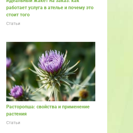
Идеальный жакет на заказ: как
работает услуга в ателье и почему это
стоит того
Статьи
Расторопша: свойства и применение
растения
Статьи