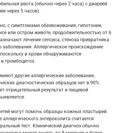
ильная рвота (обычно через 2 часа) с диареей
нем через 5 часов).
о, с симптомами обезвоживания, гипотонии,
сисе или остром животе, продолжительностью от 6
назначают лечение сепсиса, стеноза привратника
о заболевания. Аллергическое происхождение
 поскольку в крови обнаруживаются
 и тромбоцитоз.
имеют другие аллергические заболевания,
ческих диагностических образцов нет в 90%
ет отрицательный результат и пищевой
выявляется.
етей могут помочь образцы кожных пластырей.
е аллергического энтероколита считается
ральный тест. Клинический диагноз обычно
агностика может занять до 8 месяцев и более.