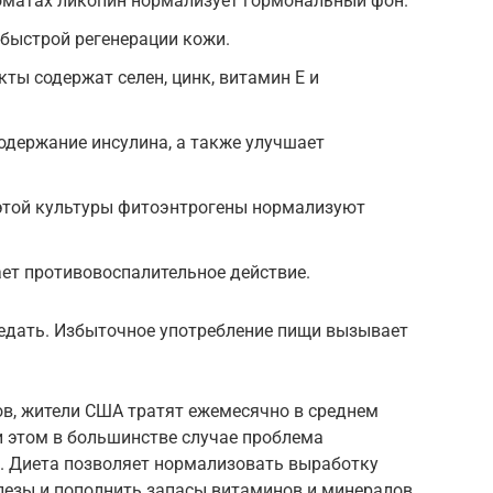
матах ликопин нормализует гормональный фон.
 быстрой регенерации кожи.
ты содержат селен, цинк, витамин Е и
одержание инсулина, а также улучшает
 этой культуры фитоэнтрогены нормализуют
ет противовоспалительное действие.
едать. Избыточное употребление пищи вызывает
в, жители США тратят ежемесячно в среднем
ри этом в большинстве случае проблема
. Диета позволяет нормализовать выработку
елезы и пополнить запасы витаминов и минералов