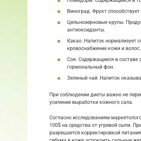
Помидоры. Содержащийся в то
Виноград. Фрукт способствует
Цельнозерновые крупы. Продук
антиоксиданты.
Какао. Напиток нормализует с
кровоснабжение кожи и волос.
Соя. Содержащиеся в составе
гормональный фон.
Зеленый чай. Напиток оказыва
При соблюдении диеты важно не пере
усиление выработки кожного сала.
Согласно исследованиям маркетолого
100$ на средства от угревой сыпи. П
разрешается корректировкой питания
себума в коже, успокоить сальные ж