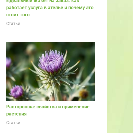
Идеальный жакет на заказ: как
работает услуга в ателье и почему это
стоит того
Статьи
Расторопша: свойства и применение
растения
Статьи