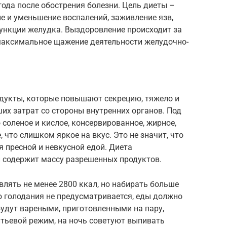
года после обострения болезни. Цель диеты –
е и уменьшение воспалений, заживление язв,
функции желудка. Выздоровление происходит за
 максимальное щажение деятельности желудочно-
дукты, которые повышают секрецию, тяжело и
их затрат со стороны внутренних органов. Под
 соленое и кислое, консервированное, жирное,
е, что слишком яркое на вкус. Это не значит, что
 пресной и невкусной едой. Диета
 содержит массу разрешенных продуктов.
лять не менее 2800 ккал, но набирать больше
о голодания не предусматривается, еды должно
удут вареными, приготовленными на пару,
тьевой режим, на ночь советуют выпивать