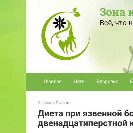
Перейти
Зона 
к
контенту
Всё, что
Главная
Дети
Здоровье
К
Главная
»
Питание
Диета при язвенной б
двенадцатиперстной 