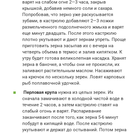
варят на слабом огне 2—3 часа, закрыв
крышкой, добавив немного соли и сахара.
Попробовав, что зерно уже раскусывается
зубами, в кастрюлю добавляют 2—3 ложки
размельченного подсолнечного жмыха и варят
еще минут двадцать. После этого кастрюлю
плотно укутывают и дают зернам упреть. Проще
приготовить зерна засыпав их с вечера на
четверть объема в термос и залив кипятком. К
утру будет готова великолепная насадка. Хранят
зерна в баночке, а чтобы они не прокисли, их
заливают растительным маслом. Насаживают
на крючок по нескольку зерен. Ловят карповых
рыб поплавочной удочкой.
Перловая крупа
нужна из целых зерен. Их
сначала замачивают в холодной чистой воде в
течение 2 часов, а затем кастрюлю ставят на
слабый огонь и варят. Распаривание
заканчивают после того, как зерна 5-6 минут
побудут в кипящей воде. После кастрюлю
укутывают и держат до остываний. Потом зерна