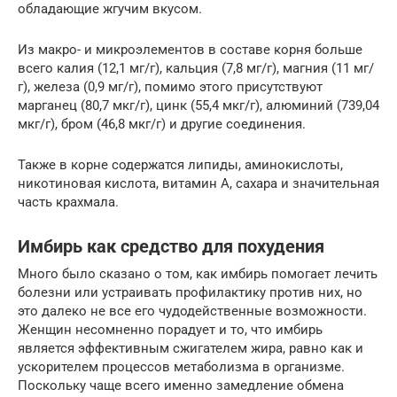
обладающие жгучим вкусом.
Из макро- и микроэлементов в составе корня больше
всего калия (12,1 мг/г), кальция (7,8 мг/г), магния (11 мг/
г), железа (0,9 мг/г), помимо этого присутствуют
марганец (80,7 мкг/г), цинк (55,4 мкг/г), алюминий (739,04
мкг/г), бром (46,8 мкг/г) и другие соединения.
Также в корне содержатся липиды, аминокислоты,
никотиновая кислота, витамин А, сахара и значительная
часть крахмала.
Имбирь как средство для похудения
Много было сказано о том, как имбирь помогает лечить
болезни или устраивать профилактику против них, но
это далеко не все его чудодейственные возможности.
Женщин несомненно порадует и то, что имбирь
является эффективным сжигателем жира, равно как и
ускорителем процессов метаболизма в организме.
Поскольку чаще всего именно замедление обмена