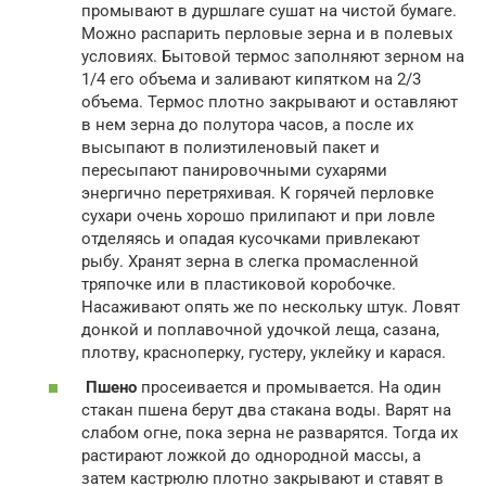
промывают в дуршлаге сушат на чистой бумаге.
Можно распарить перловые зерна и в полевых
условиях. Бытовой термос заполняют зерном на
1/4 его объема и заливают кипятком на 2/3
объема. Термос плотно закрывают и оставляют
в нем зерна до полутора часов, а после их
высыпают в полиэтиленовый пакет и
пересыпают панировочными сухарями
энергично перетряхивая. К горячей перловке
сухари очень хорошо прилипают и при ловле
отделяясь и опадая кусочками привлекают
рыбу. Хранят зерна в слегка промасленной
тряпочке или в пластиковой коробочке.
Насаживают опять же по нескольку штук. Ловят
донкой и поплавочной удочкой леща, сазана,
плотву, красноперку, густеру, уклейку и карася.
Пшено
просеивается и промывается. На один
стакан пшена берут два стакана воды. Варят на
слабом огне, пока зерна не разварятся. Тогда их
растирают ложкой до однородной массы, а
затем кастрюлю плотно закрывают и ставят в