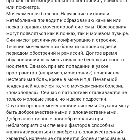
проработкой эмоционального состояния у психолога
или психиатра.
Мочекаменная болезнь Нарушение питания и
метаболизма приводит к образованию камней или
песка в органах мочеполовой системы. Образования
могут появляться как в почках, так и мочевом пузыре.
Они имеют различную конфигурацию и строение.
Течение мочекаменной болезни сопровождается
периодом обострений и ремиссий. Долгое время
образовавшийся камень никак не беспокоит своего
носителя. Однако, при его попадании в узкое
пространство (например, мочеточник) появляется
нестерпимая боль, кровь в моче и т.д. Печальной
тенденцией является то, что мочекаменная болезнь
«помолодела». Сейчас с патологией сталкиваются не
только молодые люди, но и даже подростки.
Опухоли органов мочеполовой системы Опухоли могут
быть доброкачественными и злокачественными.
Доброкачественные новообразования при
неблагоприятном стечении факторов способны
малигнизироваться (приобретать злокачественный
характер), их течение становится более агрессивным.