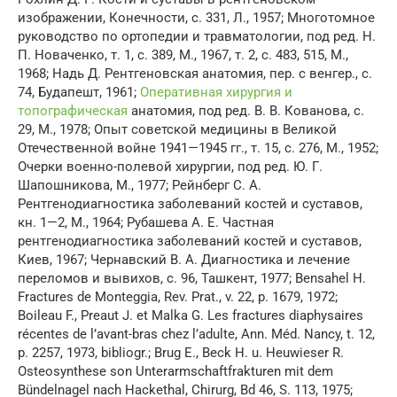
изображении, Конечности, с. 331, Л., 1957; Многотомное
руководство по ортопедии и травматологии, под ред. Н.
П. Новаченко, т. 1, с. 389, М., 1967, т. 2, с. 483, 515, М.,
1968; Надь Д. Рентгеновская анатомия, пер. с венгер., с.
74, Будапешт, 1961;
Оперативная хирургия и
топографическая
анатомия, под ред. В. В. Кованова, с.
29, М., 1978; Опыт советской медицины в Великой
Отечественной войне 1941—1945 гг., т. 15, с. 276, М., 1952;
Очерки военно-полевой хирургии, под ред. Ю. Г.
Шапошникова, М., 1977; Рейнберг С. А.
Рентгенодиагностика заболеваний костей и суставов,
кн. 1—2, М., 1964; Рубашева А. Е. Частная
рентгенодиагностика заболеваний костей и суставов,
Киев, 1967; Чернавский В. А. Диагностика и лечение
переломов и вывихов, с. 96, Ташкент, 1977; Bensahel Н.
Fractures de Monteggia, Rev. Prat., v. 22, p. 1679, 1972;
Boileau F., Preaut J. et Malka G. Les fractures diaphysaires
récentes de l’avant-bras chez l’adulte, Ann. Méd. Nancy, t. 12,
p. 2257, 1973, bibliogr.; Brug E., Beck H. u. Heuwieser R.
Osteosynthese son Unterarmschaftfrakturen mit dem
Bündelnagel nach Hackethal, Chirurg, Bd 46, S. 113, 1975;