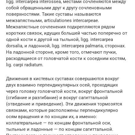
ligg. intercarpea interossea, местами сочленяются между
собой обращенными друг к другу сочленовными
поверхностями. Такие суставы называются
межзапястными, articulationes intercarpeae.
Межзапястные сочленения подкрепляются рядом
коротких связок, идущих большей частью поперечно от
одной кости к другой на тыльной, ligg. intercarpea
dorsalia, и ладонной, ligg. intercarpea palmaria, сторонах.
На ладонной стороне, кроме того, отмечают пучки,
расходящиеся от головчатой кости к соседним костям,
lig. carpi radiatum.
Движения в кистевых суставах совершаются вокруг
двух взаимно перпендикулярных осей, проходящих
через головку головчатой кости, вокруг фронтальной
(сгибание и разгибание) и вокруг сагиттальной
(отведение и приведение). Эти движения тормозятся
связками, которые расположены перпендикулярно
осям вращения и по концам их, а именно:
коллатеральные — по концам фронтальной оси,
тыльные и ладонные — по концам сагиттальной.