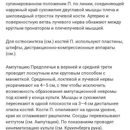
супинированном положении П. по линии, соединяющей
наружный край сухожилия двуглавой мышцы плеча и
шиловидный отросток лучевой кости. Артерию и
поверхностную ветвь лучевого нерва обнажают между
круглым пронатором и плечелучевой мышцей.
Для остеосинтеза (см.) костей П. используют пластины,
штифты, дистракционно-компрессионные аппараты
(см.).
Ампутацию Предплечья в верхней и средней трети
проводят лоскутным или круговым способом с
манжеткой. Срединный, локтевой и лучевой нервы
укорачивают на 4—5 см, с тем чтобы исключить
возможность образования ампутационной невромы
под кожей у конца культи. Мышцы и сухожилия
пересекают в одной плоскости на 3—4 см дистальнее
опила костей. Кости П. опиливают на одном уровне,
края их сглаживают рашпилем. Сосуды перевязывают
кетгутом (см. Ампутация). По показаниям проводят
кинематизацию культи (см. Крукенберга рука).