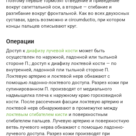
Поэтому первые тормозят отведение и приведение
вокруг сагиттальной оси, а вторые — сгибание и
разгибание вокруг фронтальной. Как во всех двухосных
суставах, здесь возможно и circumductio, при котором
концы пальцев описывают круг.
Операции
Доступ к
диафизу лучевой кости
может быть
осуществлен по наружной, ладонной или тыльной
стороне П.; доступ к диафизу локтевой кости — по
внутренней, ладонной пли тыльной стороне П.
Локтевую артерию и локтевой нерв обнажают с
помощью ладонно-локтевого доступа. Разрез кожи при
супинированном П. производят от медиального
надмыщелка плеча к наружному краю гороховидной
кости. После рассечения фасции локтевую артерию и
локтевой нерв обнаруживают в промежутке между
локтевым сгибателем кисти
и поверхностным
сгибателем пальцев. Лучевую артерию и поверхностную
ветвь лучевого нерва обнажают с помощью ладонно-
лучевого доступа. Разрез кожи производят при