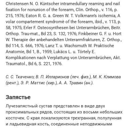
Christensen N. O. Küntscher intramedullary reaming and nail
fixation for nonunion of the forearm, Clin. Orthop., v. 116, p.
215, 1976; Eatоn R. G. a. Green W. T. Volkmann’s ischemia, A
volar compartement syndromè of the forearm, ibid., v. 113, p.
58, 1975; Erler F. Osteosynthesen bei Unterarmbrüchen, Beitr.
Orthop. Trau-mat., Bd 23, S. 132, 1976; Finkbeiner G. F. u. Hort
W. Therapie der anbehandelten Unterarmfrakturen, Z. Orthop.,
Bd 114, S. 666, 1976; Lanz T. u. Wachsmuth W. Praktische
Anatomie, Bd 1, B., 1959; Lukäcs L. u. Törtely E.
Komplikationen nach Verplattung von Unterarmbrüchen, Akt.
Traumatol., Bd 6, S. 221, 1976.
C. C. Ткаченко; В. П. Илларионов (леч. физ.), М. К. Климова
(рент.), Э. Р. Маттис (хир.), А. А. Травин (ан.).
Запястье
Лучезапястный сустав представлен в виде двух
проксимальных рядов, состоящих из восьми небольших
косточек. С края локализуются трехгранная, полулунная
и ладьевидная кость, соединенные неподвижными