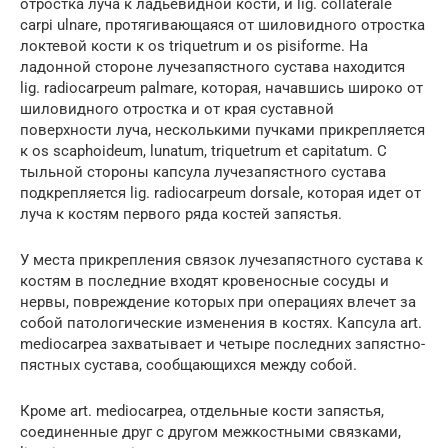
отростка луча к ладьевидной кости, и lig. collaterale
carpi ulnare, протягивающаяся от шиловидного отростка
локтевой кости к os triquetrum и os pisiforme. На
ладонной стороне лучезапястного сустава находится
lig. radiocarpeum palmare, которая, начавшись широко от
шиловидного отростка и от края суставной
поверхности луча, несколькими пучками прикрепляется
к os scaphoideum, lunatum, triquetrum et capitatum. С
тыльной стороны капсула лучезапястного сустава
подкрепляется lig. radiocarpeum dorsale, которая идет от
луча к костям первого ряда костей запястья.
У места прикрепления связок лучезапястного сустава к
костям в последние входят кровеносные сосуды и
нервы, повреждение которых при операциях влечет за
собой патологические изменения в костях. Капсула art.
mediocarpea захватывает и четыре последних запястно-
пястных сустава, сообщающихся между собой.
Кроме art. mediocarpea, отдельные кости запястья,
соединенные друг с другом межкостными связками,