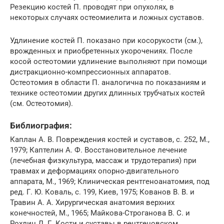
Резекцию костей П. проводят при опухолях, в
некоторых случаях остеомиелита и ложных суставов.
Удлинение костей П. показано при косорукости (см.),
врожденных и приобретенных укорочениях. После
косой остеотомии удлинение выполняют при помощи
дистракционно-компрессионных аппаратов.
Остеотомия в области П. аналогична по показаниям и
технике остеотомии других длинных трубчатых костей
(см. Остеотомия).
Библиография:
Каплан А. В. Повреждения костей и суставов, с. 252, М.,
1979; Каптелин А. Ф. Восстановительное лечение
(лечебная физкультура, массаж и трудотерапия) при
травмах и деформациях опорно-двигательного
аппарата, М., 1969; Клиническая рентгеноанатомия, под
ред. Г. Ю. Коваль, с. 199, Киев, 1975; Кованов В. В. и
Травин А. А. Хирургическая анатомия верхних
конечностей, М., 1965; Майкова-Строганова В. С. и
Рохлин Д. Г. Кости и суставы в рентгеновском