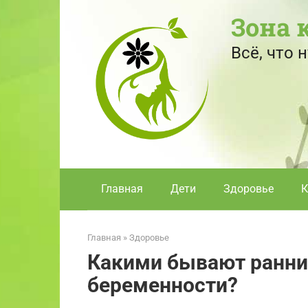
Перейти
Зона 
к
контенту
Всё, что
Главная
Дети
Здоровье
К
Главная
»
Здоровье
Какими бывают ранни
беременности?