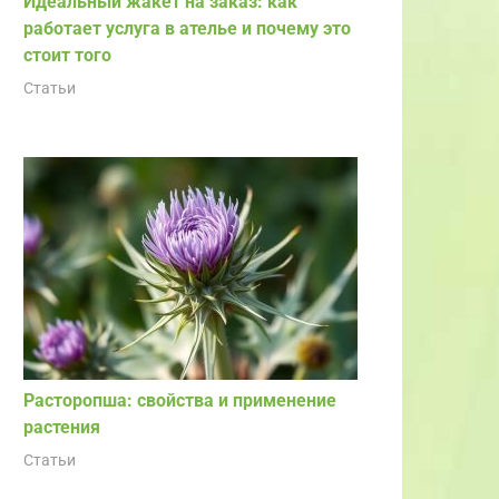
Идеальный жакет на заказ: как
работает услуга в ателье и почему это
стоит того
Статьи
Расторопша: свойства и применение
растения
Статьи