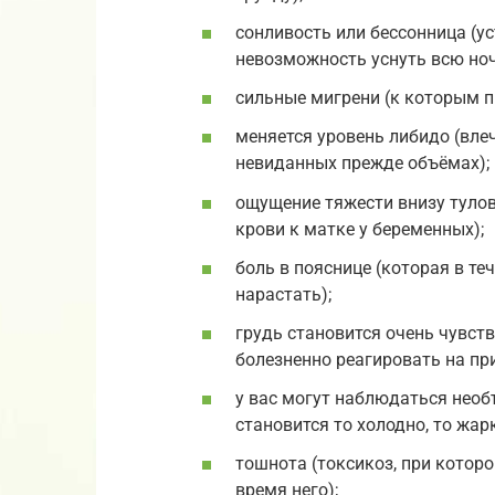
сонливость или бессонница (ус
невозможность уснуть всю ноч
сильные мигрени (к которым 
меняется уровень либидо (вле
невиданных прежде объёмах);
ощущение тяжести внизу тулов
крови к матке у беременных);
боль в пояснице (которая в те
нарастать);
грудь становится очень чувств
болезненно реагировать на пр
у вас могут наблюдаться нео
становится то холодно, то жарк
тошнота (токсикоз, при котор
время него);