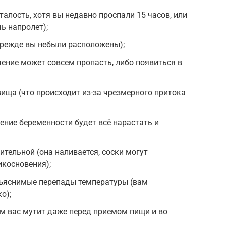
талость, хотя вы недавно проспали 15 часов, или
ь напролет);
прежде вы небыли расположены);
чение может совсем пропасть, либо появиться в
ища (что происходит из-за чрезмерного притока
чение беременности будет всё нарастать и
ительной (она наливается, соски могут
икосновения);
бъяснимые перепады температуры (вам
о);
ом вас мутит даже перед приемом пищи и во