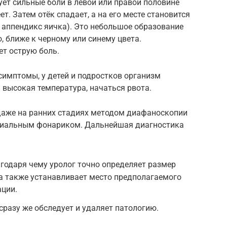
ует сильные боли в левой или правой половине
т. Затем отёк спадает, а на его месте становится
 аппендикс яичка). Это небольшое образование
, ближе к черному или синему цвета.
ет острую боль.
симптомы, у детей и подростков организм
 высокая температура, начаться рвота.
даже на ранних стадиях методом диафаноскопии
циальным фонариком. Дальнейшая диагностика
агодаря чему уролог точно определяет размер
 а также устанавливает место предполагаемого
ации.
сразу же обследует и удаляет патологию.