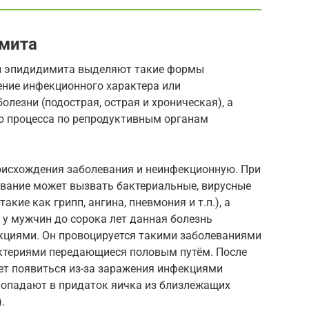
мита
и эпидидимита выделяют такие формы
ение инфекционного характера или
олезни (подострая, острая и хроническая), а
о процесса по репродуктивным органам
исхождения заболевания и неинфекционную. При
вание может вызвать бактериальные, вирусные
кие как грипп, ангина, пневмония и т.п.), а
 у мужчин до сорока лет данная болезнь
кциями. Он провоцируется такими заболеваниями
актериями передающиеся половым путём. После
ет появиться из-за заражения инфекциями
 попадают в придаток яичка из близлежащих
.