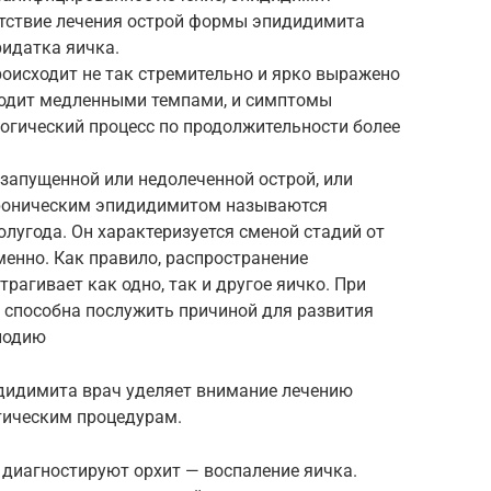
утствие лечения острой формы эпидидимита
ридатка яичка.
оисходит не так стремительно и ярко выражено
сходит медленными темпами, и симптомы
огический процесс по продолжительности более
запущенной или недолеченной острой, или
Хроническим эпидидимитом называются
лугода. Он характеризуется сменой стадий от
менно. Как правило, распространение
рагивает как одно, так и другое яичко. При
 способна послужить причиной для развития
лодию
идидимита врач уделяет внимание лечению
тическим процедурам.
диагностируют орхит — воспаление яичка.