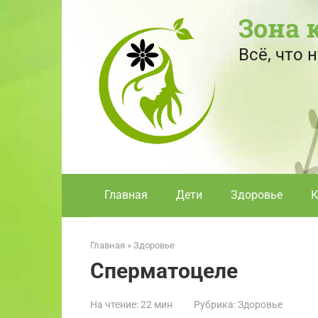
Перейти
Зона 
к
контенту
Всё, что
Главная
Дети
Здоровье
К
Главная
»
Здоровье
Сперматоцеле
На чтение:
22 мин
Рубрика:
Здоровье