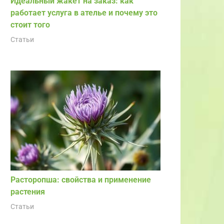
Идеальный жакет на заказ: как
работает услуга в ателье и почему это
стоит того
Статьи
Расторопша: свойства и применение
растения
Статьи