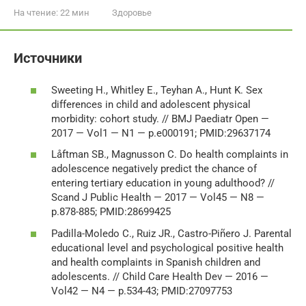
На чтение:
22 мин
Здоровье
Источники
Sweeting H., Whitley E., Teyhan A., Hunt K. Sex
differences in child and adolescent physical
morbidity: cohort study. // BMJ Paediatr Open —
2017 — Vol1 — N1 — p.e000191; PMID:29637174
Låftman SB., Magnusson C. Do health complaints in
adolescence negatively predict the chance of
entering tertiary education in young adulthood? //
Scand J Public Health — 2017 — Vol45 — N8 —
p.878-885; PMID:28699425
Padilla-Moledo C., Ruiz JR., Castro-Piñero J. Parental
educational level and psychological positive health
and health complaints in Spanish children and
adolescents. // Child Care Health Dev — 2016 —
Vol42 — N4 — p.534-43; PMID:27097753