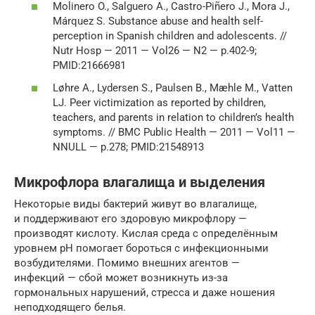
Molinero O., Salguero A., Castro-Piñero J., Mora J.,
Márquez S. Substance abuse and health self-
perception in Spanish children and adolescents. //
Nutr Hosp — 2011 — Vol26 — N2 — p.402-9;
PMID:21666981
Løhre A., Lydersen S., Paulsen B., Mæhle M., Vatten
LJ. Peer victimization as reported by children,
teachers, and parents in relation to children’s health
symptoms. // BMC Public Health — 2011 — Vol11 —
NNULL — p.278; PMID:21548913
Микрофлора влагалища и выделения
Некоторые виды бактерий живут во влагалище,
и поддерживают его здоровую микрофлору —
производят кислоту. Кислая среда с определённым
уровнем pH помогает бороться с инфекционными
возбудителями. Помимо внешних агентов —
инфекций — сбой может возникнуть из-за
гормональных нарушений, стресса и даже ношения
неподходящего белья.