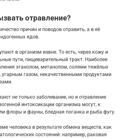
ызвать отравление?
чество причин и поводов отравить, а в её
эндогенных ядов.
пают в организм извне. То есть, через кожу и
ьные пути, пищеварительный тракт. Наиболее
вления этанолом, метанолом, солями тяжёлых
, угарным газом, некачественными продуктами
вами.
ают не только заболевание, но и отравление
огенной интоксикации организма могут, к
ли флоры и фауны, бледная поганка и рыба фугу.
ме человека в результате обмена веществ, как
атологических состояний: например, раковая