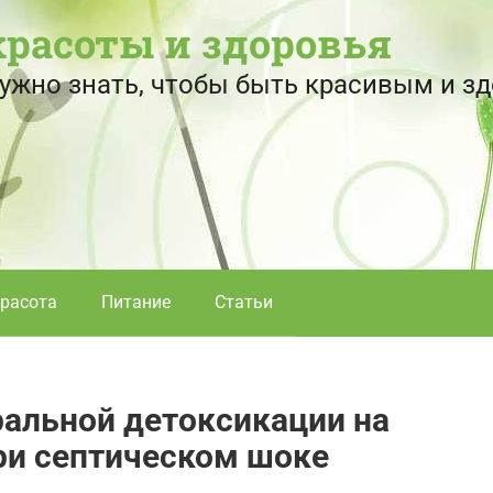
красоты и здоровья
 нужно знать, чтобы быть красивым и 
расота
Питание
Статьи
ральной детоксикации на
ри септическом шоке