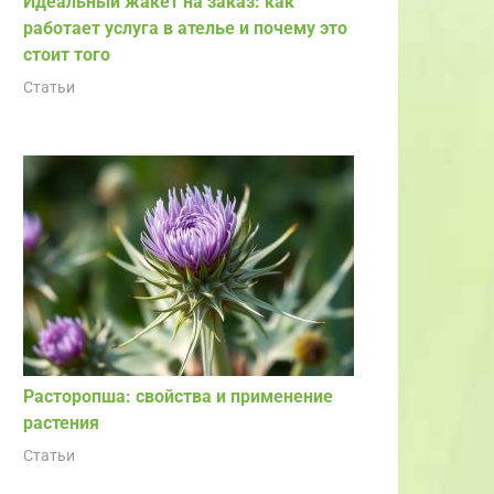
Идеальный жакет на заказ: как
работает услуга в ателье и почему это
стоит того
Статьи
Расторопша: свойства и применение
растения
Статьи