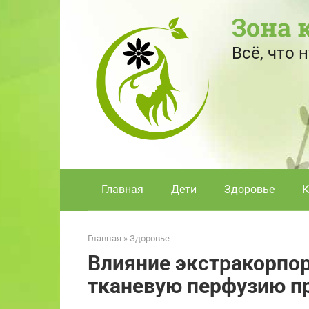
Перейти
Зона 
к
контенту
Всё, что
Главная
Дети
Здоровье
К
Главная
»
Здоровье
Влияние экстракорпо
тканевую перфузию п