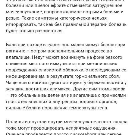
болезни или пиелонефрите отмечается затрудненное
мочеиспускание, сопровождаемое острыми болями и
резью. Такие симптомы категорически нельзя
игнорировать, так как без правильной терапии болезнь
будет только развиваться.
Боль при походе в туалет «по маленькому» бывает при
вагините – остром воспалительном процессе во
влагалище. Недуг может возникнуть на фоне резкого
снижения местного иммунитета, при механических
повреждениях слизистой оболочки, с последующим ее
инфицированием, в результате гормонального сбоя.
Чаще всего вагинит диагностируют у беременных или у
женщин, достигших климакса. Другие симптомы хвори
– это обильные выделения из влагалища с примесями
гноя, отек внешних и внутренних половых органов,
сильные боли и повышение температуры тела.
Полипы и опухоли внутри мочеиспускательного канала
тоже могут провоцировать неприятные ощущения.
Сначала проявляется просто дискомфорт или легкое