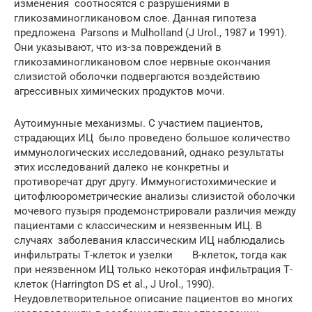
изменения соотносятся с разрушениями в
гликозаминогликановом слое. Данная гипотеза
предложена Parsons и Mulholland (J Urol., 1987 и 1991).
Они указывают, что из-за повреждений в
гликозаминогликановом слое нервные окончания
слизистой оболочки подвергаются воздействию
агрессивных химических продуктов мочи.
Аутоимунные механизмы. С участием пациентов,
страдающих ИЦ было проведено большое количество
иммунологических исследований, однако результаты
этих исследований далеко не конкретны и
противоречат друг другу. Иммуногистохимические и
цитофлюорометрические анализы слизистой оболочки
мочевого пузыря продемонстрировали различия между
пациентами с классическим и неязвенным ИЦ. В
случаях заболевания классическим ИЦ наблюдались
инфильтраты Т-клеток и узелки В-клеток, тогда как
при неязвенном ИЦ только некоторая инфильтрация Т-
клеток (Harrington DS et al., J Urol., 1990).
Неудовлетворительное описание пациентов во многих