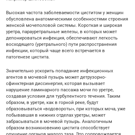
Высокая частота заболеваемости циститом у женщин
обусловлена анатомическими особенностями строения
женской мочеполовой системы. Короткая и широкая
уретра, парауретральные железы, в которых может
депонироваться инфекция, обеспечивают легкость
восходящего (уретрального) пути распространения
инфекции, который чаще всего встречается в
патогенезе цистита.
Значительно ускорить попадание инфекционных
агентов в мочевой пузырь может детрузорно-
сфинктерная диссинергия, которая вызывает
нарушение ламинарного пассажа мочи по уретре,
создавая условия для турбулентного течения. Таким
образом, в уретре, как в горной реке, будут
образовываться «водовороты», при которых моча, уже
побывавшая в нижних отделах уретры, может
забрасываться в мочевой пузырь. Аналогичным
образом возникновению цистита способствует
опущение органов малого таза. Это сопровождается