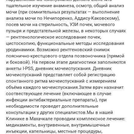
тщательное изучение анамнеза, осмотр, общий анализ
мочи (при сомнительных результатах — выполнение
анализа мочи по Нечипоренко, Аддису-Каковскому),
посев мочи на стерильность, УЗИ почек, мочевого
пузыря и предстательной железы, в некоторых случаях
— рентгенологическое исследование почек,
цистоскопию, функциональные методы исследования
уродинамики. Возможно рентгеновский снимок
пояснично-крестцового отдела позвоночника (прямой
и боковой). На первом этапе диагностики заполняются
анкеты I-PSS, дневник мочеиспускания. Дневник
мочеиспусканий представляет собой регистрацию
спонтанного ритма мочеиспусканий с измерением
объёма каждого мочеиспускания.Затем врач назначит
соотвествующее лечение (включающее в случае
инфекции антибактериальные препараты), при
необходимости проведет дополнительные
консультации у других специалистов.Мы в нашей
Клинике в Махачкале проводим комплексное лечение:
медикаменты, внутривенные, внутримышечные
инъекции, капельницы, местные процедуры,