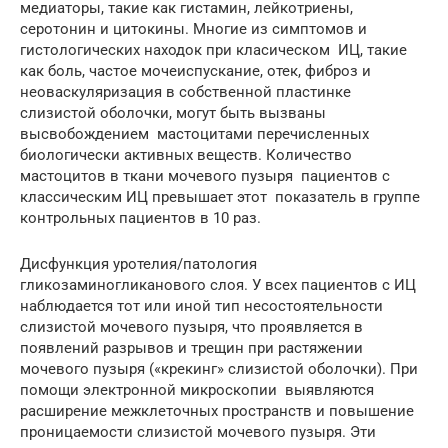
медиаторы, такие как гистамин, лейкотриены,
серотонин и цитокины. Многие из симптомов и
гистологических находок при класическом ИЦ, такие
как боль, частое мочеиспускание, отек, фиброз и
неоваскуляризация в собственной пластинке
слизистой оболочки, могут быть вызваны
высвобождением мастоцитами перечисленных
биологически активных веществ. Количество
мастоцитов в ткани мочевого пузыря пациентов с
классическим ИЦ превышает этот показатель в группе
контрольных пациентов в 10 раз.
Дисфункция уротелия/патология
гликозаминогликанового слоя. У всех пациентов с ИЦ
наблюдается тот или иной тип несостоятельности
слизистой мочевого пузыря, что проявляется в
появлений разрывов и трещин при растяжении
мочевого пузыря («крекинг» слизистой оболочки). При
помощи электронной микроскопии выявляются
расширение межклеточных пространств и повышение
проницаемости слизистой мочевого пузыря. Эти