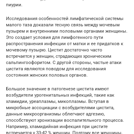
пиурии.
Исследования особенностей лимфатической системы
малого таза доказали тесную связь между мочевым
пузырем и внутренними половыми органами женщины.
Это создает условия для лимфогенного пути
распространения инфекции от матки и ее придатков к
мочевому пузырю. Цистит достаточно часто
встречается у женщин, страдающих хроническим
сальпингоофоритом. С другой стороны, частые атаки
цистита являются поводом для исследования
состояния женских половых органов.
Большое значение в патогенезе цистита имеют
возбудители урогенитальных инфекций, такие как
хламидии, уреаплазмы, микоплазмы. Вступая в
микробные ассоциации с возбудителями цистита,
данные микроорганизмы облегчают адгезию,
способствуют хронизации воспалительного процесса.
Например, хламидийная инфекция при цистите
встречается у 33-42 % женщин. Поэтому все женщины,