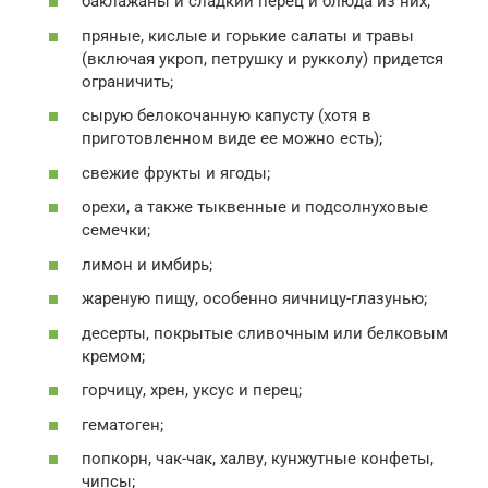
баклажаны и сладкий перец и блюда из них;
пряные, кислые и горькие салаты и травы
(включая укроп, петрушку и рукколу) придется
ограничить;
сырую белокочанную капусту (хотя в
приготовленном виде ее можно есть);
свежие фрукты и ягоды;
орехи, а также тыквенные и подсолнуховые
семечки;
лимон и имбирь;
жареную пищу, особенно яичницу-глазунью;
десерты, покрытые сливочным или белковым
кремом;
горчицу, хрен, уксус и перец;
гематоген;
попкорн, чак-чак, халву, кунжутные конфеты,
чипсы;