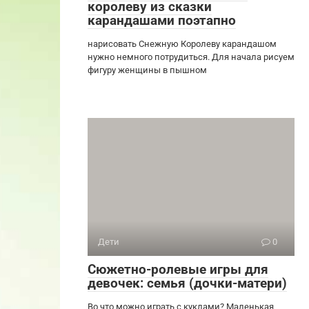
королеву из сказки
карандашами поэтапно
нарисовать Снежную Королеву карандашом
нужно немного потрудиться. Для начала рисуем
фигуру женщины в пышном
Дети
0
Сюжетно-ролевые игры для
девочек: семья (дочки-матери)
Во что можно играть с куклами? Маленькая