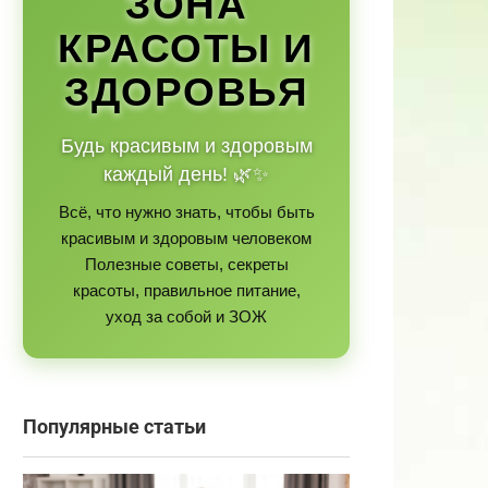
ЗОНА
КРАСОТЫ И
Статьи
Технические факторы репутаци
ЗДОРОВЬЯ
бизнеса на картах
Будь красивым и здоровым
каждый день! 🌿✨
Всё, что нужно знать, чтобы быть
красивым и здоровым человеком
Полезные советы, секреты
красоты, правильное питание,
уход за собой и ЗОЖ
Популярные статьи