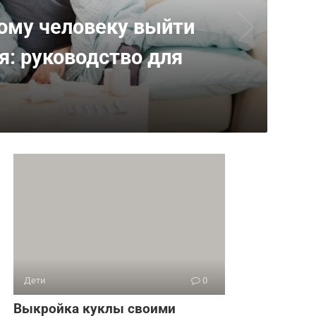
ому человеку выйти
я: руководство для
Дети
0
Выкройка куклы своими