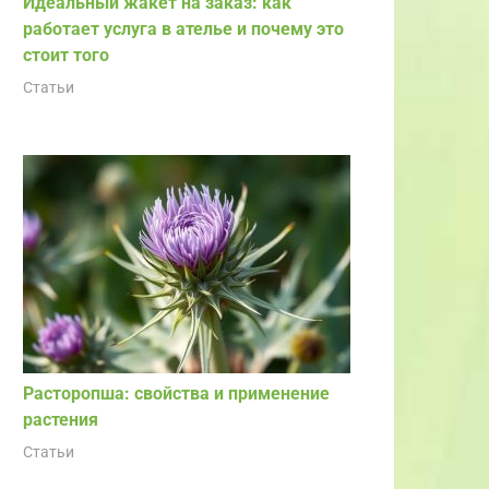
Идеальный жакет на заказ: как
работает услуга в ателье и почему это
стоит того
Статьи
Расторопша: свойства и применение
растения
Статьи