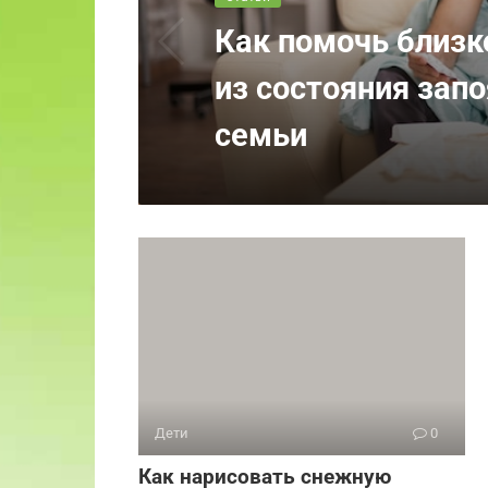
Как помочь близк
из состояния запо
семьи
Дети
0
Как нарисовать снежную