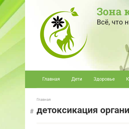
Перейти
Зона 
к
контенту
Всё, что
Главная
Дети
Здоровье
К
Главная
детоксикация орган