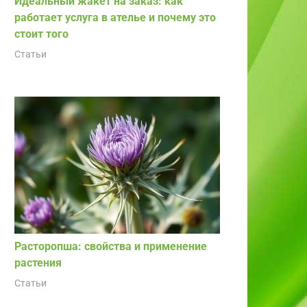
Идеальный жакет на заказ: как
работает услуга в ателье и почему это
стоит того
Статьи
Расторопша: свойства и применение
растения
Статьи