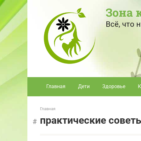
Перейти
Зона 
к
контенту
Всё, что
Главная
Дети
Здоровье
К
Главная
практические совет