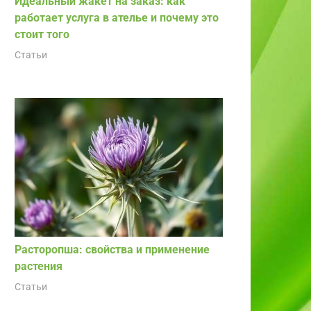
Идеальный жакет на заказ: как
работает услуга в ателье и почему это
стоит того
Статьи
Расторопша: свойства и применение
растения
Статьи