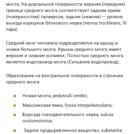
моста. На дорсальной поверхности верхняя (передняя)
граница среднего мозга соответствует задним краям
(поверхностям) таламусов, задняя (нижняя) — уровню
выхода корешков блокового нерва (nervus trochlearis, IV
пара).
Средний мозг человека подразделяется на крышу и
ножки большого мозга. Крыша среднего мозга имеет
верхние и нижние холмики. Полостью среднего мозга
является водопровод мозга (Сильвиев водопровод).
Образования на вентральной поверхности в строении
среднего мозга:
Ножки мозга, pedunculi cerebri;
Мжножковая ямка, fossa interpeduncularis;
Борозда глазодвигательного нерва, sulcus
oculomotorius;
Заднее продырявленное вещество, substantia