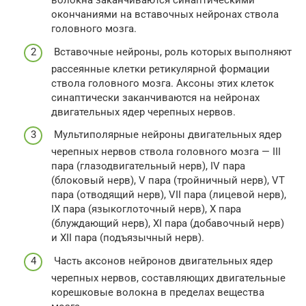
волокна заканчиваются синаптическими
окончаниями на вставочных нейронах ствола
головного мозга.
Вставочные нейроны, роль которых выполняют
рассеянные клетки ретикулярной формации
ствола головного мозга. Аксоны этих клеток
синаптически заканчиваются на нейронах
двигательных ядер черепных нервов.
Мультиполярные нейроны двигательных ядер
черепных нервов ствола головного мозга — III
пара (глазодвигательный нерв), IV пара
(блоковый нерв), V пара (тройничный нерв), VT
пара (отводящий нерв), VII пара (лицевой нерв),
IX пара (языкоглоточный нерв), X пара
(блуждающий нерв), XI пара (добавочный нерв)
и XII пара (подъязычный нерв).
Часть аксонов нейронов двигательных ядер
черепных нервов, составляющих двигательные
корешковые волокна в пределах вещества