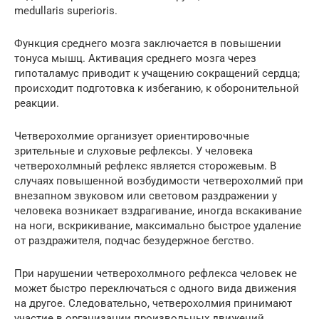
medullaris superioris.
Функция среднего мозга заключается в повышении
тонуса мышц. Активация среднего мозга через
гипоталамус приводит к учащению сокращений сердца;
происходит подготовка к избеганию, к оборонительной
реакции.
Четверохолмие организует ориентировочные
зрительные и слуховые рефлексы. У человека
четверохолмный рефлекс является сторожевым. В
случаях повышенной возбудимости четверохолмий при
внезапном звуковом или световом раздражении у
человека возникает вздрагивание, иногда вскакивание
на ноги, вскрикивание, максимально быстрое удаление
от раздражителя, подчас безудержное бегство.
При нарушении четверохолмного рефлекса человек не
может быстро переключаться с одного вида движения
на другое. Следовательно, четверохолмия принимают
участие в организации произвольных движений.