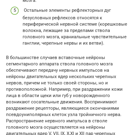
мозга.
Остальные элементы рефлекторных дуг
безусловных рефлексов относятся к
периферической нервной системе (корешковые
волокна, лежащие за пределами ствола
головного мозга, краниальные чувствительные
ганглии, черепные нервы и их ветви).
В большинстве случаев вставочные нейроны
сегментарного аппарата ствола головного мозга
обеспечивают передачу нервных импульсов на
нейроны двигательных ядер нескольких черепных
нервов, причем не только своей стороны, но и
противоположной. Например, при раздражении кожи
лица в области щеки или губ у новорожденного
возникают сосательные движения. Воспринимают
раздражение рецепторы, являющиеся окончаниями
псевдоуниполярных клеток узла тройничного нерва.
Распространение нервного импульса в стволе
головного мозга осуществляется на нейроны
двигательных ядер V, VII, IХ, Х,ХI и ХII пар черепных