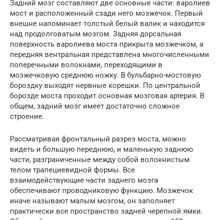
Задний мозг составляют две основные части: варолиев
мост и расположенный сзади него мозжечок. Первый
внешне напоминает толстый белый валик и находится
над продолговатым мозгом. Задняя дорсальная
поверхность варолиева моста прикрыта мозжечком, а
передняя вентральная представлена многочисленными
поперечными волокнами, переходящими в
мозжечковую среднюю ножку. В бульбарно-мостовую
бороздку выходят нервные корешки. По центральной
борозде моста проходит основная мозговая артерия. В
общем, задний мозг имеет достаточно сложное
строение.
Рассматривая фронтальный разрез моста, можно
видеть и большую переднюю, и маленькую заднюю
части, разграниченные между собой волокнистым
телом трапециевидной формы. Все
взаимодействующие части заднего мозга
обеспечивают проводниковую функцию. Мозжечок
иначе называют малым мозгом, он заполняет
практически все пространство задней черепной ямки.