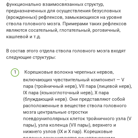
функционально взаимосвязанных структур,
предназначенных для осуществления безусловных
(врожденных) рефлексов, замыкающихся на уровне
ствола головного мозга. Примерами таких рефлексов
являются сосательный, глотательный, роговичный,
кашлевой и т.д.
В состав этого отдела ствола головного мозга входят
следующие структуры:
Корешковые волокна черепных нервов,
включающих чувствительный компонент — V
пара (тройничный нерв), VII пара (лицевой нерв),
IX пара (языкоглоточный нерв), X пара
(блуждающий нерв). Они представляют собой
расположенные в веществе ствола головного
мозга центральные отростки
псевдоуниполярных клеток тройничного узла (V
пары), узла коленца (VII пары), верхнего и
нижнего узлов (IX и X пар). Корешковые