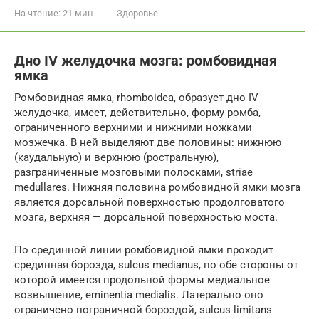
На чтение:
21 мин
Здоровье
Дно IV желудочка мозга: ромбовидная
ямка
Ромбовидная ямка, rhomboidea, образует дно IV
желудочка, имеет, действительно, форму ромба,
ограниченного верхними и нижними ножками
мозжечка. В ней выделяют две половины: нижнюю
(каудальную) и верхнюю (ростральную),
разграниченные мозговыми полосками, striae
medullares. Нижняя половина ромбовидной ямки мозга
является дорсальной поверхностью продолговатого
мозга, верхняя — дорсальной поверхностью моста.
По срединной линии ромбовидной ямки проходит
срединная борозда, sulcus medianus, по обе стороны от
которой имеется продольной формы медиальное
возвышение, eminentia medialis. Латерально оно
ограничено пограничной бороздой, sulcus limitans