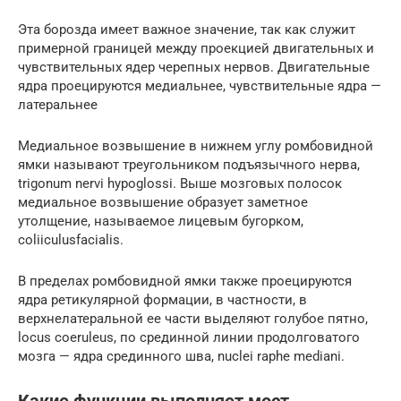
Эта борозда имеет важное значение, так как служит
примерной границей между проекцией двигательных и
чувствительных ядер черепных нервов. Двигательные
ядра проецируются медиальнее, чувствительные ядра —
латеральнее
Медиальное возвышение в нижнем углу ромбовидной
ямки называют треугольником подъязычного нерва,
trigonum nervi hypoglossi. Выше мозговых полосок
медиальное возвышение образует заметное
утолщение, называемое лицевым бугорком,
coliiculusfacialis.
В пределах ромбовидной ямки также проецируются
ядра ретикулярной формации, в частности, в
верхнелатеральной ее части выделяют голубое пятно,
locus coeruleus, по срединной линии продолговатого
мозга — ядра срединного шва, nuclei raphe mediani.