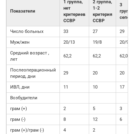
1 группа,
2 группа,
3
нет
1-2
Показатели
группа
критериев
критерия
сепси
ССВР
ССВР
Число больных
33
27
29
Муж/жен
20/13
19/8
20/9
Средний возраст ,
62,2
62,2
62,06
лет
Послеоперационный
29
20
20
период, дни
ИВЛ, дни
11
10
17
Возбудители
грам (+)
2
5
3
грам (-)
8
12
6
грам (+)/грам (-)
4
2