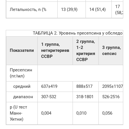
17
Летальность, n (%
13 (39,9)
14 (51,4)
(58,2)
ТАБЛИЦА 2. Уровень пресепсина у обследова
2 группа,
1 группа,
1-2
3 группа,
Показатели
неткритериев
критерия
сепсис
ССВР
ССВР
Пресепсин
(пг/мл)
средний
637±419
888±517
2095±1107
диапазон
307-532
318-1801
526-2516
р (U тест
Maнн-
0,004
0,010
0,056
Уитни)