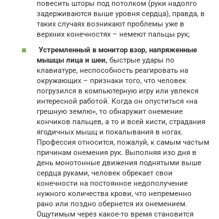
повесить шторы под потолком (руки надолго
задерживаются выше уровня сердца), правда, в
таких случаях возникают проблемы уже в
верхних конечностях – немеют пальцы рук;
Устремленный в монитор взор, напряженные
мышцы лица и шеи,
быстрые удары по
клавиатуре, неспособность реагировать на
окружающих – признаки того, что человек
погрузился в компьютерную игру или увлекся
интересной работой. Когда он опуститься «на
грешную землю», то обнаружит онемение
кончиков пальцев, а то и всей кисти, страдания
ягодичных мышц и покалывания в ногах.
Профессия относится, пожалуй, к самым частым
причинам онемения рук. Выполняя изо дня в
день монотонные движения поднятыми выше
сердца руками, человек обрекает свои
конечности на постоянное недополучение
нужного количества крови, что непременно
рано или поздно обернется их онемением.
Ощутимым через какое-то время становится