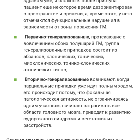
здравом уме, и сложные: после приступа
пациент еще некоторое время дезориентирован
в пространстве и времени, а, кроме этого, у него
отмечаются функциональные нарушения в
зависимости от зоны поражения ГМ.
Первично-генерализованные
, протекающие с
вовлечением обоих полушарий ГМ, группа
генерализованных припадков состоит из
абсансов, клонических, тонических,
миоклонических, тонико-клонических,
атонических типов;
Вторично-генерализованные
возникают, когда
парциальные припадки уже идут полным ходом,
это происходит потому, что фокальная
патологическая активность, не ограничиваясь
одним участком, начинает затрагивать все
области головного мозга, приводят к развитию
судорожного синдрома и вегетативных
расстройств.