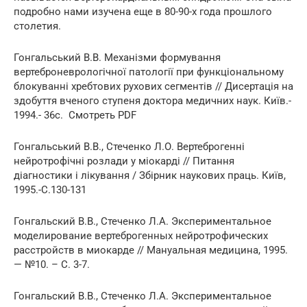
подробно нами изучена еще в 80-90-х года прошлого
столетия.
Гонгальський В.В. Механізми формування
вертеброневрологічної патології при функціональному
блокуванні хребтових рухових сегментів // Дисертація на
здобуття вченого ступеня доктора медичних наук. Київ.-
1994.- 36с. Смотреть PDF
Гонгальський В.В., Стеченко Л.О. Вертеброгенні
нейротрофічні розлади у міокарді // Питання
діагностики і лікування / Збірник наукових праць. Київ,
1995.-С.130-131
Гонгальский В.В., Стеченко Л.А. Экспериментальное
моделирование вертеброгенных нейротрофических
расстройств в миокарде // Мануальная медицина, 1995.
— №10. – С. 3-7.
Гонгальский В.В., Стеченко Л.А. Экспериментальное