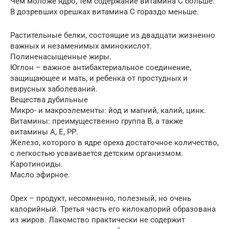
Чем моложе ядро, тем содержание витамина С больше.
В дозревших орешках витамина С гораздо меньше.
Растительные белки, состоящие из двадцати жизненно
важных и незаменимых аминокислот.
Полиненасыщенные жиры.
Юглон – важное антибактериальное соединение,
защищающее и мать, и ребенка от простудных и
вирусных заболеваний.
Вещества дубильные
Микро- и макроэлементы: йод и магний, калий, цинк.
Витамины: преимущественно группа В, а также
витамины А, Е, РР.
Железо, которого в ядре ореха достаточное количество,
с легкостью усваивается детским организмом.
Каротиноиды.
Масло эфирное.
Орех – продукт, несомненно, полезный, но очень
калорийный. Третья часть его килокалорий образована
из жиров. Лакомство практически не содержит