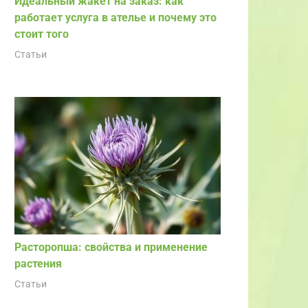
Идеальный жакет на заказ: как
работает услуга в ателье и почему это
стоит того
Статьи
Расторопша: свойства и применение
растения
Статьи