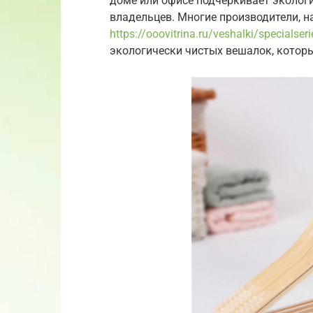
доме или офисе подчеркивает эколог
владельцев. Многие производители, н
https://ooovitrina.ru/veshalki/specialser
экологически чистых вешалок, которы