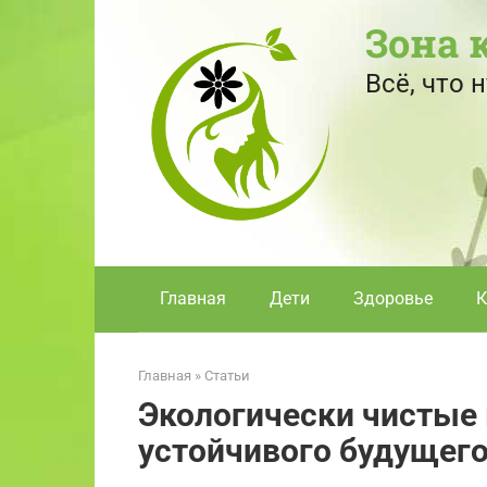
Перейти
Зона 
к
контенту
Всё, что
Главная
Дети
Здоровье
К
Главная
»
Статьи
Экологически чистые 
устойчивого будущег