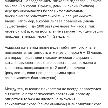
анализом – определением гликозил-гидролазы (альфа-
амилазы) в крови. Причем, данный энзим (липаза)
нередко оказывается более информативным,
поскольку его чувствительность и специфичность
выше. Например, в крови липаза повышена (очень
существенно – до 200! раз) уже через 4-7 часов (пик –
через сутки) и, если воспаление затихает, концентрация
приходит в норму через 1 – 2 недели.
Амилаза же в этом плане ведет себя немного иначе:
повышенная активность отмечается через 6 – 12 часов,
а в норму показатели гликолитического фермента,
катализирующего реакцию расщепления крахмала и
гликогена, возвращаются от 2 дней до недели
(разумеется, если процесс в самом органе
заканчивается благополучно).
Между тем, высокие показатели не всегда согласуются
с тяжестью патологического состояния, поэтому
опираться
только
на числовые значения
гликолитического (альфа-амилазы) и липолитического