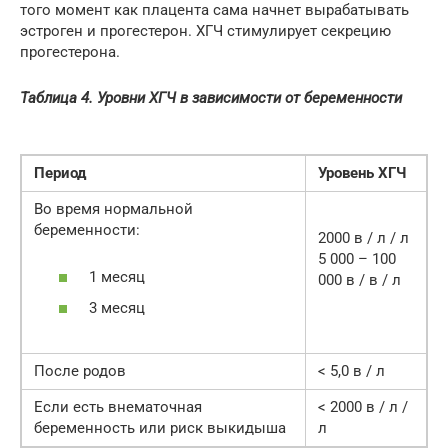
того момент как плацента сама начнет вырабатывать
эстроген и прогестерон. ХГЧ стимулирует секрецию
прогестерона.
Таблица 4. Уровни ХГЧ в зависимости от беременности
Период
Уровень ХГЧ
Во время нормальной
беременности:
2000 в / л / л
5 000 – 100
1 месяц
000 в / в / л
3 месяц
После родов
< 5,0 в / л
Если есть внематочная
< 2000 в / л /
беременность или риск выкидыша
л