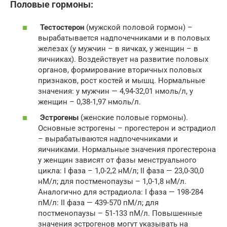
Половые гормоны:
Тестостерон
(мужской половой гормон) –
вырабатывается надпочечниками и в половых
железах (у мужчин – в яичках, у женщин – в
яичниках). Воздействует на развитие половых
органов, формирование вторичных половых
признаков, рост костей и мышц. Нормальные
значения: у мужчин — 4,94-32,01 нмоль/л, у
женщин – 0,38-1,97 нмоль/л.
Эстрогены
(женские половые гормоны).
Основные эстрогены – прогестерон и эстрадиол
– вырабатываются надпочечниками и
яичниками. Нормальные значения прогестерона
у женщин зависят от фазы менструального
цикла: I фаза – 1,0-2,2 нМ/л; II фаза — 23,0-30,0
нМ/л; для постменопаузы – 1,0-1,8 нМ/л.
Аналогично для эстрадиола: I фаза — 198-284
пМ/л: II фаза — 439-570 пМ/л; для
постменопаузы – 51-133 пМ/л. Повышенные
значения эстрогенов могут указывать на