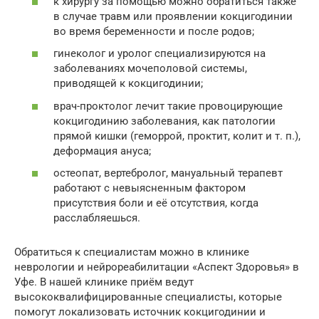
к хирургу за помощью можно обратиться также
в случае травм или проявлении кокцигодинии
во время беременности и после родов;
гинеколог и уролог специализируются на
заболеваниях мочеполовой системы,
приводящей к кокцигодинии;
врач-проктолог лечит такие провоцирующие
кокцигодинию заболевания, как патологии
прямой кишки (геморрой, проктит, колит и т. п.),
деформация ануса;
остеопат, вертебролог, мануальный терапевт
работают с невыясненным фактором
присутствия боли и её отсутствия, когда
расслабляешься.
Обратиться к специалистам можно в клинике
неврологии и нейрореабилитации «Аспект Здоровья» в
Уфе. В нашей клинике приём ведут
высококвалифицированные специалисты, которые
помогут локализовать источник кокцигодинии и