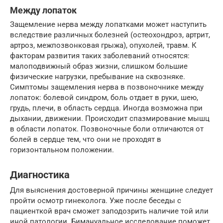
Между лопаток
Защемление нерва между лопатками может наступить
вследствие различных болезней (остеохондроз, артрит,
артроз, межпозвонковая грыжа), опухолей, травм. К
факторам развития таких заболеваний относятся:
малоподвижный образ жизни, слишком большие
физические нагрузки, пребывание на сквозняке.
Симптомы защемления нерва в позвоночнике между
лопаток: болевой синдром, боль отдает в руки, шею,
грудь, плечи, в область сердца. Иногда возможна при
дыхании, движении. Происходит спазмирование мышц
в области лопаток. Позвоночные боли отличаются от
болей в сердце тем, что они не проходят в
горизонтальном положении.
Диагностика
Для выяснения достоверной причины женщине следует
пройти осмотр гинеколога. Уже после беседы с
пациенткой врач сможет заподозрить наличие той или
иной патологии. Бимануальное исследование поможет