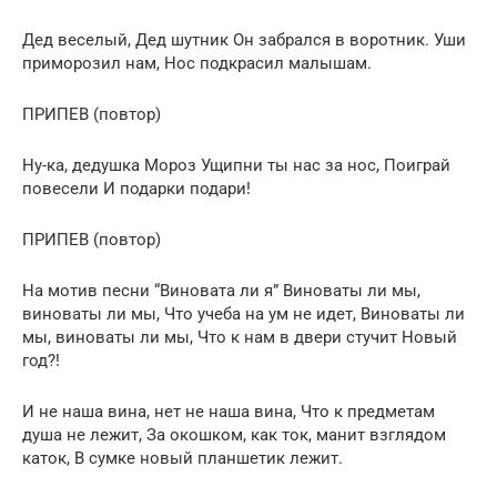
Дед веселый, Дед шутник Он забрался в воротник. Уши
приморозил нам, Нос подкрасил малышам.
ПРИПЕВ (повтор)
Ну-ка, дедушка Мороз Ущипни ты нас за нос, Поиграй
повесели И подарки подари!
ПРИПЕВ (повтор)
На мотив песни “Виновата ли я” Виноваты ли мы,
виноваты ли мы, Что учеба на ум не идет, Виноваты ли
мы, виноваты ли мы, Что к нам в двери стучит Новый
год?!
И не наша вина, нет не наша вина, Что к предметам
душа не лежит, За окошком, как ток, манит взглядом
каток, В сумке новый планшетик лежит.