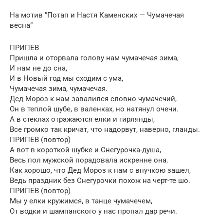
На мотив “Потап и Настя Каменских — Чумачечая
весна”
ПРИПЕВ
Пришла и оторвала голову нам чумачечая зима,
И нам не до сна,
И в Новый год мы сходим с ума,
Чумачечая зима, чумачечая.
Дед Мороз к нам завалился словно чумачечий,
Он в теплой шубе, в валенках, но натянул очечи.
А в стеклах отражаются елки и гирлянды,
Все громко так кричат, что надорвут, наверно, гланды.
ПРИПЕВ (повтор)
А вот в короткой шубке и Снегурочка-душа,
Весь пол мужской порадовала искренне она.
Как хорошо, что Дед Мороз к нам с внучкою зашел,
Ведь праздник без Снегурочки похож на черт-те шо.
ПРИПЕВ (повтор)
Мы у елки кружимся, в танце чумачечем,
От водки и шампанского у нас пропал дар речи.