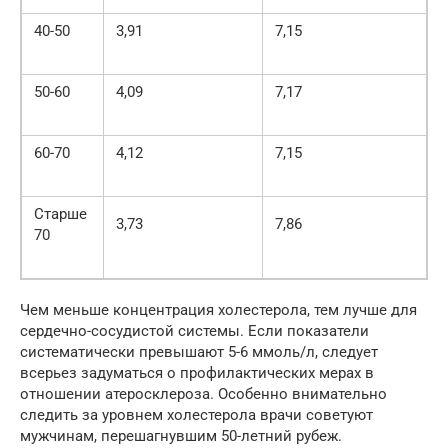
40-50
3,91
7,15
50-60
4,09
7,17
60-70
4,12
7,15
Старше
3,73
7,86
70
Чем меньше концентрация холестерола, тем лучше для
сердечно-сосудистой системы. Если показатели
систематически превышают 5-6 ммоль/л, следует
всерьез задуматься о профилактических мерах в
отношении атеросклероза. Особенно внимательно
следить за уровнем холестерола врачи советуют
мужчинам, перешагнувшим 50-летний рубеж.