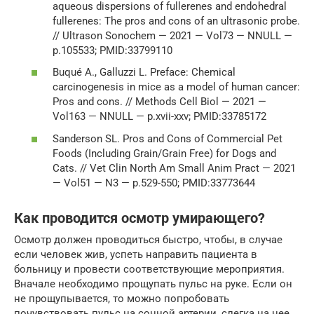
aqueous dispersions of fullerenes and endohedral
fullerenes: The pros and cons of an ultrasonic probe.
// Ultrason Sonochem — 2021 — Vol73 — NNULL —
p.105533; PMID:33799110
Buqué A., Galluzzi L. Preface: Chemical
carcinogenesis in mice as a model of human cancer:
Pros and cons. // Methods Cell Biol — 2021 —
Vol163 — NNULL — p.xvii-xxv; PMID:33785172
Sanderson SL. Pros and Cons of Commercial Pet
Foods (Including Grain/Grain Free) for Dogs and
Cats. // Vet Clin North Am Small Anim Pract — 2021
— Vol51 — N3 — p.529-550; PMID:33773644
Как проводится осмотр умирающего?
Осмотр должен проводиться быстро, чтобы, в случае
если человек жив, успеть направить пациента в
больницу и провести соответствующие мероприятия.
Вначале необходимо прощупать пульс на руке. Если он
не прощупывается, то можно попробовать
почувствовать пульс на сонной артерии, слегка на нее