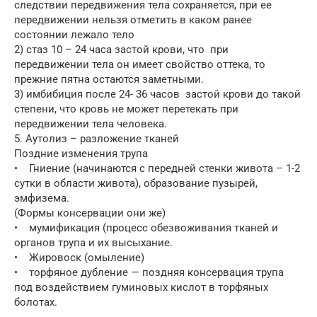
следствии передвижения тела сохраняется, при ее
передвижении нельзя отметить в каком ранее
состоянии лежало тело
2) стаз 10 – 24 часа застой крови, что при
передвижении тела он имеет свойство оттека, то
прежние пятна остаются заметными.
3) имбибиция после 24- 36 часов застой крови до такой
степени, что кровь не может перетекать при
передвижении тела человека.
5. Аутолиз – разложение тканей
Поздние изменения трупа
• Гниение (начинаются с передней стенки живота – 1-2
сутки в области живота), образование пузырей,
эмфизема.
(Формы консервации они же)
• мумификация (процесс обезвоживания тканей и
органов трупа и их высыхание.
• Жировоск (омыление)
• торфяное дубление — поздняя консервация трупа
под воздействием гуминовых кислот в торфяных
болотах.