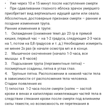
• Уже через 10 и 15 минут после наступления смерти
• При сдавливании глазного яблока зрачок умершего
приобретает вид вертикально идущей щели или овала.
Абсолютные, достоверные признаки смерти – ранние и
поздние изменения трупа.
Ранние изменения в трупе:
1. Охлаждение (снижение темп до 23 гр в прямой
кишке, первый час – на 1-2 градуса, следующие 2-3 часа
на 1, потом на 0,8 градусов и т. д.) Необходимо измерить
не менее 2х раз (в начале осмотра мп и в конце.
2. Мышечное окоченение (начало 1-3 часа, все
мышцы к 8 часов)
3. Подсыхание трупа (пергаментные пятна) –
посмертные ссадины, пятна в углах глаз.
4. Трупные пятна. Расположении в нижней части тела
в зависимости от расположения тела человека.
Стадии появления их
1) гипостаз 1-2 часа после смерти (натек — застой
крови в венах и капиллярах нижележащих частей тела в
следствии стекания крови после смерти под влиянием
силы тяжести, но возможность ее перетекания в