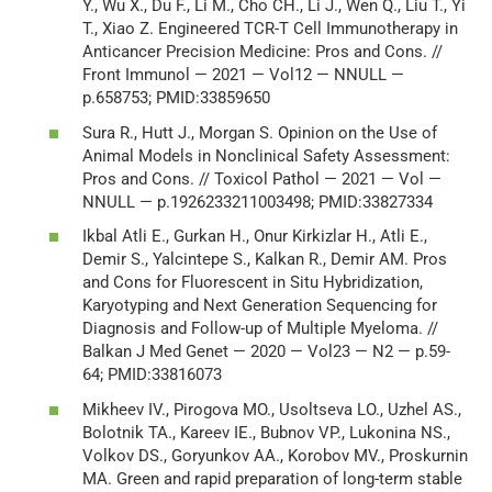
Y., Wu X., Du F., Li M., Cho CH., Li J., Wen Q., Liu T., Yi
T., Xiao Z. Engineered TCR-T Cell Immunotherapy in
Anticancer Precision Medicine: Pros and Cons. //
Front Immunol — 2021 — Vol12 — NNULL —
p.658753; PMID:33859650
Sura R., Hutt J., Morgan S. Opinion on the Use of
Animal Models in Nonclinical Safety Assessment:
Pros and Cons. // Toxicol Pathol — 2021 — Vol —
NNULL — p.1926233211003498; PMID:33827334
Ikbal Atli E., Gurkan H., Onur Kirkizlar H., Atli E.,
Demir S., Yalcintepe S., Kalkan R., Demir AM. Pros
and Cons for Fluorescent in Situ Hybridization,
Karyotyping and Next Generation Sequencing for
Diagnosis and Follow-up of Multiple Myeloma. //
Balkan J Med Genet — 2020 — Vol23 — N2 — p.59-
64; PMID:33816073
Mikheev IV., Pirogova MO., Usoltseva LO., Uzhel AS.,
Bolotnik TA., Kareev IE., Bubnov VP., Lukonina NS.,
Volkov DS., Goryunkov AA., Korobov MV., Proskurnin
MA. Green and rapid preparation of long-term stable