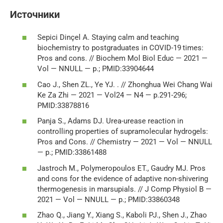
Источники
Sepici Dinçel A. Staying calm and teaching
biochemistry to postgraduates in COVID-19 times:
Pros and cons. // Biochem Mol Biol Educ — 2021 —
Vol — NNULL — p.; PMID:33904644
Cao J., Shen ZL., Ye YJ. . // Zhonghua Wei Chang Wai
Ke Za Zhi — 2021 — Vol24 — N4 — p.291-296;
PMID:33878816
Panja S., Adams DJ. Urea-urease reaction in
controlling properties of supramolecular hydrogels:
Pros and Cons. // Chemistry — 2021 — Vol — NNULL
— p.; PMID:33861488
Jastroch M., Polymeropoulos ET., Gaudry MJ. Pros
and cons for the evidence of adaptive non-shivering
thermogenesis in marsupials. // J Comp Physiol B —
2021 — Vol — NNULL — p.; PMID:33860348
Zhao Q., Jiang Y., Xiang S., Kaboli PJ., Shen J., Zhao