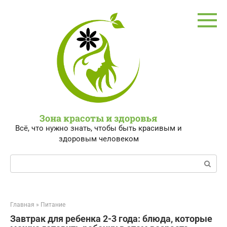
Перейти
к
контенту
Зона красоты и здоровья
Всё, что нужно знать, чтобы быть красивым и
здоровым человеком
Поиск:
Главная
»
Питание
Завтрак для ребенка 2-3 года: блюда, которые