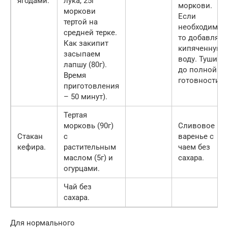
ягодами.
лука, 25г
моркови.
моркови
Если
тертой на
необходимо,
средней терке.
то добавляе
Как закипит
кипяченную
засыпаем
воду. Тушим
лапшу (80г).
до полной
Время
готовности).
приготовления
– 50 минут).
Тертая
морковь (90г)
Сливовое
Стакан
с
варенье с
кефира.
растительным
чаем без
маслом (5г) и
сахара.
огурцами.
Чай без
сахара.
Для нормального