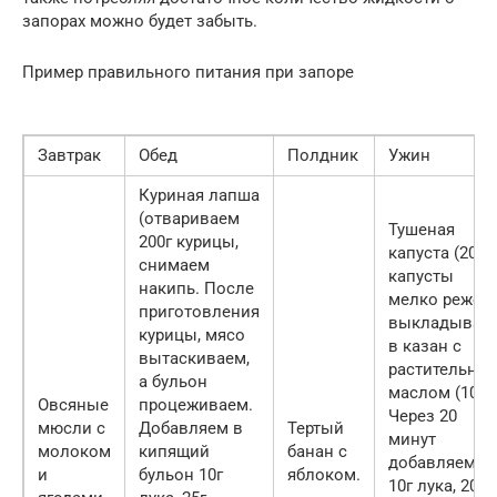
запорах можно будет забыть.
Пример правильного питания при запоре
Завтрак
Обед
Полдник
Ужин
Куриная лапша
(отвариваем
Тушеная
200г курицы,
капуста (200г
снимаем
капусты
накипь. После
мелко режем,
приготовления
выкладывае
курицы, мясо
в казан с
вытаскиваем,
растительны
а бульон
маслом (10г).
Овсяные
процеживаем.
Через 20
мюсли с
Добавляем в
Тертый
минут
молоком
кипящий
банан с
добавляем
и
бульон 10г
яблоком.
10г лука, 20г