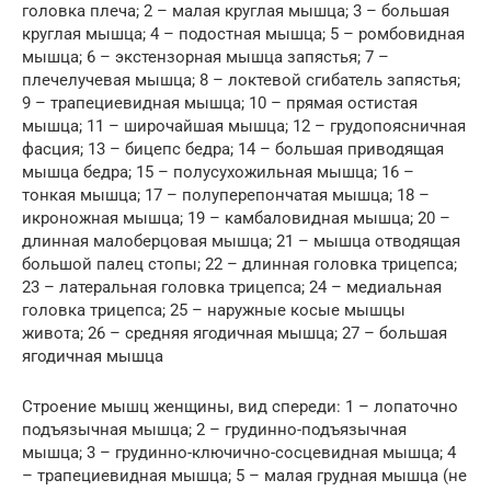
головка плеча; 2 – малая круглая мышца; 3 – большая
круглая мышца; 4 – подостная мышца; 5 – ромбовидная
мышца; 6 – экстензорная мышца запястья; 7 –
плечелучевая мышца; 8 – локтевой сгибатель запястья;
9 – трапециевидная мышца; 10 – прямая остистая
мышца; 11 – широчайшая мышца; 12 – грудопоясничная
фасция; 13 – бицепс бедра; 14 – большая приводящая
мышца бедра; 15 – полусухожильная мышца; 16 –
тонкая мышца; 17 – полуперепончатая мышца; 18 –
икроножная мышца; 19 – камбаловидная мышца; 20 –
длинная малоберцовая мышца; 21 – мышца отводящая
большой палец стопы; 22 – длинная головка трицепса;
23 – латеральная головка трицепса; 24 – медиальная
головка трицепса; 25 – наружные косые мышцы
живота; 26 – средняя ягодичная мышца; 27 – большая
ягодичная мышца
Строение мышц женщины, вид спереди: 1 – лопаточно
подъязычная мышца; 2 – грудинно-подъязычная
мышца; 3 – грудинно-ключично-сосцевидная мышца; 4
– трапециевидная мышца; 5 – малая грудная мышца (не