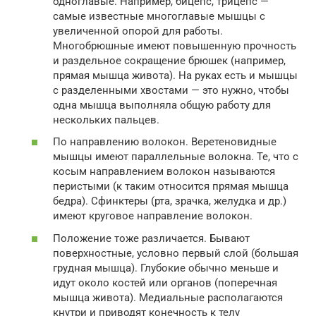
одноглавые. Например, бицепс, трицепс —
самые известные многоглавые мышцы с
увеличенной опорой для работы.
Многобрюшные имеют повышенную прочность
и раздельное сокращение брюшек (например,
прямая мышца живота). На руках есть и мышцы
с разделенными хвостами — это нужно, чтобы
одна мышца выполняла общую работу для
нескольких пальцев.
По направлению волокон. Веретеновидные
мышцы имеют параллельные волокна. Те, что с
косым направлением волокон называются
перистыми (к таким относится прямая мышца
бедра). Сфинктеры (рта, зрачка, желудка и др.)
имеют круговое направление волокон.
Положение тоже различается. Бывают
поверхностные, условно первый слой (большая
грудная мышца). Глубокие обычно меньше и
идут около костей или органов (поперечная
мышца живота). Медиальные располагаются
кнутри и приводят конечность к телу