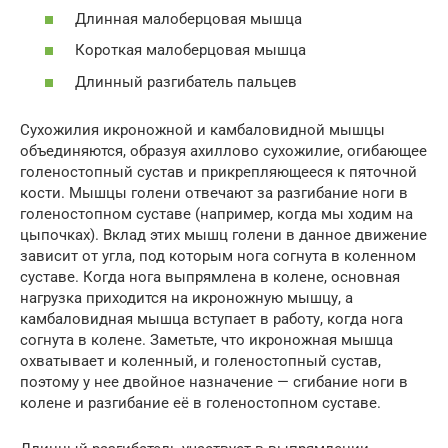
Длинная малоберцовая мышца
Короткая малоберцовая мышца
Длинный разгибатель пальцев
Сухожилия икроножной и камбаловидной мышцы
объединяются, образуя ахиллово сухожилие, огибающее
голеностопный сустав и прикрепляющееся к пяточной
кости. Мышцы голени отвечают за разгибание ноги в
голеностопном суставе (например, когда мы ходим на
цыпочках). Вклад этих мышц голени в данное движение
зависит от угла, под которым нога согнута в коленном
суставе. Когда нога выпрямлена в колене, основная
нагрузка приходится на икроножную мышцу, а
камбаловидная мышца вступает в работу, когда нога
согнута в колене. Заметьте, что икроножная мышца
охватывает и коленный, и голеностопный сустав,
поэтому у нее двойное назначение — сгибание ноги в
колене и разгибание её в голеностопном суставе.