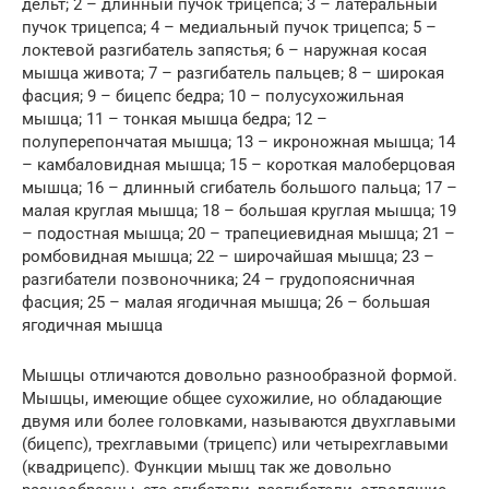
дельт; 2 – длинный пучок трицепса; 3 – латеральный
пучок трицепса; 4 – медиальный пучок трицепса; 5 –
локтевой разгибатель запястья; 6 – наружная косая
мышца живота; 7 – разгибатель пальцев; 8 – широкая
фасция; 9 – бицепс бедра; 10 – полусухожильная
мышца; 11 – тонкая мышца бедра; 12 –
полуперепончатая мышца; 13 – икроножная мышца; 14
– камбаловидная мышца; 15 – короткая малоберцовая
мышца; 16 – длинный сгибатель большого пальца; 17 –
малая круглая мышца; 18 – большая круглая мышца; 19
– подостная мышца; 20 – трапециевидная мышца; 21 –
ромбовидная мышца; 22 – широчайшая мышца; 23 –
разгибатели позвоночника; 24 – грудопоясничная
фасция; 25 – малая ягодичная мышца; 26 – большая
ягодичная мышца
Мышцы отличаются довольно разнообразной формой.
Мышцы, имеющие общее сухожилие, но обладающие
двумя или более головками, называются двухглавыми
(бицепс), трехглавыми (трицепс) или четырехглавыми
(квадрицепс). Функции мышц так же довольно